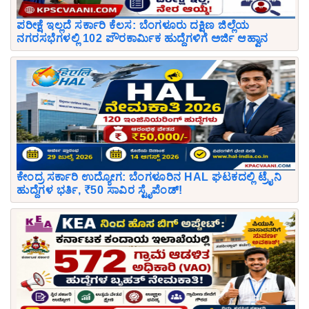
ಪರೀಕ್ಷೆ ಇಲ್ಲದೆ ಸರ್ಕಾರಿ ಕೆಲಸ: ಬೆಂಗಳೂರು ದಕ್ಷಿಣ ಜಿಲ್ಲೆಯ
ನಗರಸಭೆಗಳಲ್ಲಿ 102 ಪೌರಕಾರ್ಮಿಕ ಹುದ್ದೆಗಳಿಗೆ ಅರ್ಜಿ ಆಹ್ವಾನ
ಕೇಂದ್ರ ಸರ್ಕಾರಿ ಉದ್ಯೋಗ: ಬೆಂಗಳೂರಿನ HAL ಘಟಕದಲ್ಲಿ ಟ್ರೈನಿ
ಹುದ್ದೆಗಳ ಭರ್ತಿ, ₹50 ಸಾವಿರ ಸ್ಟೈಪೆಂಡ್!