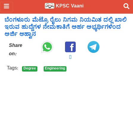
KPSC Vaani
ಬೆಂಗಳೂರು ಮೆಟ್ರೊ ರೈಲು ನಿಗಮ ನಿಯಮಿತ ದಲ್ಲಿ ಖಾಲಿ
ಇರುವ ಹುದ್ದೆಗಳ ನೇಮಕಾತಿಗೆ ಅರ್ಹ ಅಭ್ಯರ್ಥಿಗಳಿಂದ
ಅರ್ಜಿ ಆಹ್ವಾನ
Share
on:
Tags:
Degree
Engineering