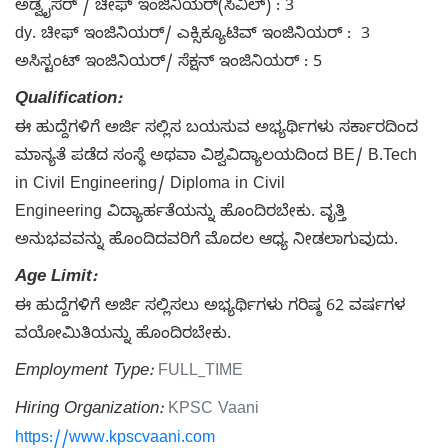
ಅಡ್ವೈಸರ್ / ಚೀಫ್ ಇಂಜಿನಿಯರ್(ಸಿವಿಲ್) : 3
dy. ಚೀಫ್ ಇಂಜಿನಿಯರ್/ ಎಕ್ಸಿಕ್ಯೂಟಿವ್ ಇಂಜಿನಿಯರ್ : 3
ಅಸಿಸ್ಟಂಟ್ ಇಂಜಿನಿಯರ್/ ಸೆಕ್ಷನ್ ಇಂಜಿನಿಯರ್ : 5
Qualification:
ಈ ಹುದ್ದೆಗಳಿಗೆ ಅರ್ಜಿ ಸಲ್ಲಿಸ ಬಯಸುವ ಅಭ್ಯರ್ಥಿಗಳು ಸರ್ಕಾರದಿಂದ
ಮಾನ್ಯತೆ ಪಡೆದ ಸಂಸ್ಥೆ ಅಥವಾ ವಿಶ್ವವಿದ್ಯಾಲಯದಿಂದ BE/ B.Tech
in Civil Engineering/ Diploma in Civil
Engineering ವಿದ್ಯಾರ್ಹತೆಯನ್ನು ಹೊಂದಿರಬೇಕು. ವೃತ್ತಿ
ಅನುಭವವನ್ನು ಹೊಂದಿದವರಿಗೆ ಮೊದಲ ಆಧ್ಯ ನೀಡಲಾಗುವುದು.
Age Limit:
ಈ ಹುದ್ದೆಗಳಿಗೆ ಅರ್ಜಿ ಸಲ್ಲಿಸಲು ಅಭ್ಯರ್ಥಿಗಳು ಗರಿಷ್ಠ 62 ವರ್ಷಗಳ
ವಯೋಮಿತಿಯನ್ನು ಹೊಂದಿರಬೇಕು.
Employment Type:
FULL_TIME
Hiring Organization:
KPSC Vaani
https://www.kpscvaani.com