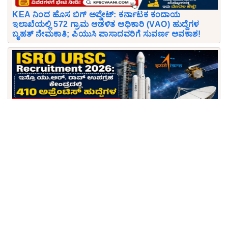
KEA ನಿಂದ ಹೊಸ ಬಿಗ್ ಅಪ್ಡೇಟ್: ಕರ್ನಾಟಕ ಕಂದಾಯ
ಇಲಾಖೆಯಲ್ಲಿ 572 ಗ್ರಾಮ ಆಡಳಿತ ಅಧಿಕಾರಿ (VAO) ಹುದ್ದೆಗಳ
ಬೃಹತ್ ನೇಮಕಾತಿ; ಪಿಯುಸಿ ಪಾಸಾದವರಿಗೆ ಸುವರ್ಣ ಅವಕಾಶ!
ISRO URSC Recruitment 2026: ಇಸ್ರೋ ಯು.ಆರ್. ರಾವ್
ಉಪಗ್ರಹ ಕೇಂದ್ರದಲ್ಲಿ 410 ಅಪ್ರೆಂಟಿಸ್ ಹುದ್ದೆಗಳ ಬಂಪರ್
ನೇಮಕಾತಿ! ಅರ್ಹತೆ, ವೇತನ, ಅರ್ಜಿ ಸಲ್ಲಿಸುವ ಲಿಂಕ್ ಇಲ್ಲಿದೆ
Download KPSCVaani App
Join Telegram group