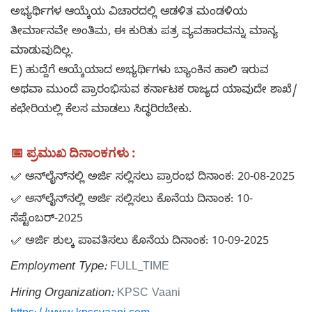
ಅಭ್ಯರ್ಥಿಗಳ ಆಯ್ಕೆಯ ವಿಚಾರದಲ್ಲಿ ಆಡಳಿತ ಮಂಡಳಿಯ
ತೀರ್ಮಾನವೇ ಅಂತಿಮ, ಈ ಕುರಿತು ಪತ್ರ ವ್ಯವಹಾರವನ್ನು ಮಾನ್ಯ
ಮಾಡುವುದಿಲ್ಲ.
E) ಹುದ್ದೆಗೆ ಆಯ್ಕೆಯಾದ ಅಭ್ಯರ್ಥಿಗಳು ಬ್ಯಾಂಕಿನ ಹಾಲಿ ಇರುವ
ಅಥವಾ ಮುಂದೆ ಪ್ರಾರಂಭಿಸುವ ಕರ್ನಾಟಕ ರಾಜ್ಯದ ಯಾವುದೇ ಶಾಖೆ/
ಕಛೇರಿಯಲ್ಲಿ ಕೆಲಸ ಮಾಡಲು ಸಿದ್ಧರಿರಬೇಕು.
📅 ಪ್ರಮುಖ ದಿನಾಂಕಗಳು :
✅
ಆನ್‌ಲೈನ್‌ನಲ್ಲಿ ಅರ್ಜಿ ಸಲ್ಲಿಸಲು ಪ್ರಾರಂಭ ದಿನಾಂಕ: 20-08-2025
✅
ಆನ್‌ಲೈನ್‌ನಲ್ಲಿ ಅರ್ಜಿ ಸಲ್ಲಿಸಲು ಕೊನೆಯ ದಿನಾಂಕ: 10-
ಸೆಪ್ಟೆಂಬರ್-2025
✅
ಅರ್ಜಿ ಶುಲ್ಕ ಪಾವತಿಸಲು ಕೊನೆಯ ದಿನಾಂಕ: 10-09-2025
Employment Type:
FULL_TIME
Hiring Organization:
KPSC Vaani