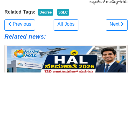
ಬ್ಯಾಂಕಿಂಗ್ ಉದ್ಯೋಗಗಳು
Related Tags:
Degree
SSLC
Previous
All Jobs
Next
Related news:
ಕೇಂದ್ರ ಸರ್ಕಾರಿ ಉದ್ಯೋಗ: ಬೆಂಗಳೂರಿನ HAL ಘಟಕದಲ್ಲಿ ಟ್ರೈನಿ
ಹುದ್ದೆಗಳ ಭರ್ತಿ, ₹50 ಸಾವಿರ ಸ್ಟೈಪೆಂಡ್!