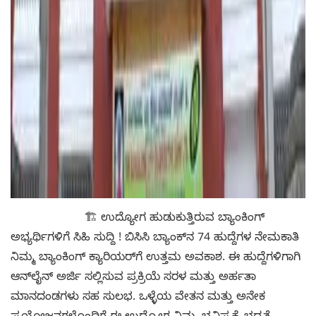
🏗️ ಉದ್ಯೋಗ ಹುಡುಕುತ್ತಿರುವ ಬ್ಯಾಂಕಿಂಗ್
ಅಭ್ಯರ್ಥಿಗಳಿಗೆ ಸಿಹಿ ಸುದ್ದಿ ! ಬಿಸಿಸಿ ಬ್ಯಾಂಕ್‌ನ 74 ಹುದ್ದೆಗಳ ನೇಮಕಾತಿ
ನಿಮ್ಮ ಬ್ಯಾಂಕಿಂಗ್ ಕ್ಯಾರಿಯರ್‌ಗೆ ಉತ್ತಮ ಅವಕಾಶ. ಈ ಹುದ್ದೆಗಳಿಗಾಗಿ
ಆನ್‌ಲೈನ್ ಅರ್ಜಿ ಸಲ್ಲಿಸುವ ಪ್ರಕ್ರಿಯೆ ಸರಳ ಮತ್ತು ಅರ್ಹತಾ
ಮಾನದಂಡಗಳು ಸಹ ಸುಲಭ. ಒಳ್ಳೆಯ ವೇತನ ಮತ್ತು ಅನೇಕ