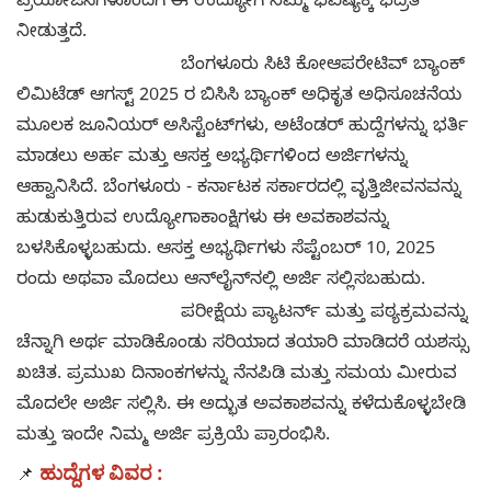
ಪ್ರಯೋಜನಗಳೊಂದಿಗೆ ಈ ಉದ್ಯೋಗ ನಿಮ್ಮ ಭವಿಷ್ಯಕ್ಕೆ ಭದ್ರತೆ
ನೀಡುತ್ತದೆ.
ಬೆಂಗಳೂರು ಸಿಟಿ ಕೋಆಪರೇಟಿವ್ ಬ್ಯಾಂಕ್
ಲಿಮಿಟೆಡ್ ಆಗಸ್ಟ್ 2025 ರ ಬಿಸಿಸಿ ಬ್ಯಾಂಕ್ ಅಧಿಕೃತ ಅಧಿಸೂಚನೆಯ
ಮೂಲಕ ಜೂನಿಯರ್ ಅಸಿಸ್ಟೆಂಟ್‌ಗಳು, ಅಟೆಂಡರ್ ಹುದ್ದೆಗಳನ್ನು ಭರ್ತಿ
ಮಾಡಲು ಅರ್ಹ ಮತ್ತು ಆಸಕ್ತ ಅಭ್ಯರ್ಥಿಗಳಿಂದ ಅರ್ಜಿಗಳನ್ನು
ಆಹ್ವಾನಿಸಿದೆ. ಬೆಂಗಳೂರು - ಕರ್ನಾಟಕ ಸರ್ಕಾರದಲ್ಲಿ ವೃತ್ತಿಜೀವನವನ್ನು
ಹುಡುಕುತ್ತಿರುವ ಉದ್ಯೋಗಾಕಾಂಕ್ಷಿಗಳು ಈ ಅವಕಾಶವನ್ನು
ಬಳಸಿಕೊಳ್ಳಬಹುದು. ಆಸಕ್ತ ಅಭ್ಯರ್ಥಿಗಳು ಸೆಪ್ಟೆಂಬರ್ 10, 2025
ರಂದು ಅಥವಾ ಮೊದಲು ಆನ್‌ಲೈನ್‌ನಲ್ಲಿ ಅರ್ಜಿ ಸಲ್ಲಿಸಬಹುದು.
ಪರೀಕ್ಷೆಯ ಪ್ಯಾಟರ್ನ್ ಮತ್ತು ಪಠ್ಯಕ್ರಮವನ್ನು
ಚೆನ್ನಾಗಿ ಅರ್ಥ ಮಾಡಿಕೊಂಡು ಸರಿಯಾದ ತಯಾರಿ ಮಾಡಿದರೆ ಯಶಸ್ಸು
ಖಚಿತ. ಪ್ರಮುಖ ದಿನಾಂಕಗಳನ್ನು ನೆನಪಿಡಿ ಮತ್ತು ಸಮಯ ಮೀರುವ
ಮೊದಲೇ ಅರ್ಜಿ ಸಲ್ಲಿಸಿ. ಈ ಅದ್ಭುತ ಅವಕಾಶವನ್ನು ಕಳೆದುಕೊಳ್ಳಬೇಡಿ
ಮತ್ತು ಇಂದೇ ನಿಮ್ಮ ಅರ್ಜಿ ಪ್ರಕ್ರಿಯೆ ಪ್ರಾರಂಭಿಸಿ.
ಹುದ್ದೆಗಳ ವಿವರ :
📌