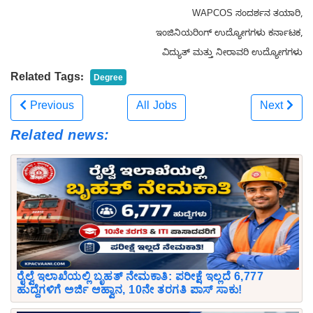
WAPCOS ಸಂದರ್ಶನ ತಯಾರಿ,
ಇಂಜಿನಿಯರಿಂಗ್ ಉದ್ಯೋಗಗಳು ಕರ್ನಾಟಕ,
ವಿದ್ಯುತ್ ಮತ್ತು ನೀರಾವರಿ ಉದ್ಯೋಗಗಳು
Related Tags:
Degree
Previous
All Jobs
Next
Related news:
ರೈಲ್ವೆ ಇಲಾಖೆಯಲ್ಲಿ ಬೃಹತ್ ನೇಮಕಾತಿ: ಪರೀಕ್ಷೆ ಇಲ್ಲದೆ 6,777
ಹುದ್ದೆಗಳಿಗೆ ಅರ್ಜಿ ಆಹ್ವಾನ, 10ನೇ ತರಗತಿ ಪಾಸ್ ಸಾಕು!