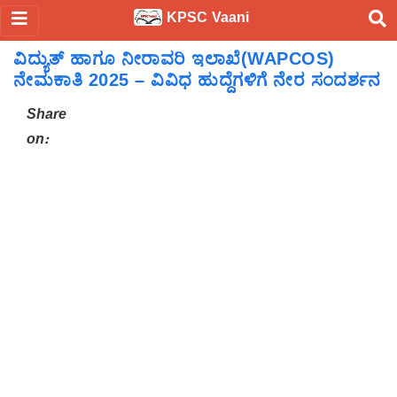
KPSC Vaani
ವಿದ್ಯುತ್ ಹಾಗೂ ನೀರಾವರಿ ಇಲಾಖೆ(WAPCOS)
ನೇಮಕಾತಿ 2025 – ವಿವಿಧ ಹುದ್ದೆಗಳಿಗೆ ನೇರ ಸಂದರ್ಶನ
Share
on: