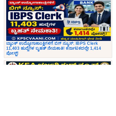
ಬ್ಯಾಂಕ್ ಉದ್ಯೋಗಾಕಾಂಕ್ಷಿಗಳಿಗೆ ಬಿಗ್ ನ್ಯೂಸ್: IBPS Clerk
11,403 ಹುದ್ದೆಗಳ ಬೃಹತ್ ನೇಮಕಾತಿ! ಕರ್ನಾಟಕದಲ್ಲೇ 1,414
ಪೋಸ್ಟ್!
KEA ಭರ್ಜರಿ ಗುಡ್ ನ್ಯೂಸ್: ಕರ್ನಾಟಕ ಕಂದಾಯ ಇಲಾಖೆಯಲ್ಲಿ
750 ಭೂಮಾಪಕ (Surveyor) ಹುದ್ದೆಗಳಿಗೆ ಅರ್ಜಿ ಆಹ್ವಾನ!