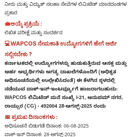
ನೀರು ಮತ್ತು ವಿದ್ಯುತ್ ಸಲಹಾ ಸೇವೆಗಳ ಲಿಮಿಟೆಡ್ ಮಾನದಂಡಗಳ
ಪ್ರಕಾರ
💼
ಆಯ್ಕೆ ಪ್ರಕ್ರಿಯೆ :
ಲಿಖಿತ ಪರೀಕ್ಷೆ ಮತ್ತು ಸಂದರ್ಶನ
💻
WAPCOS ನೇಮಕಾತಿ ಉದ್ಯೋಗಗಳಿಗೆ ಹೇಗೆ ಅರ್ಜಿ
ಸಲ್ಲಿಸಬೇಕು ?
ಕರ್ನಾಟಕದಲ್ಲಿ ಉದ್ಯೋಗಗಳನ್ನು ಹುಡುಕುತ್ತಿರುವ ಆಸಕ್ತ ಮತ್ತು
ಅರ್ಹ ಅಭ್ಯರ್ಥಿಗಳು ಅಗತ್ಯ ದಾಖಲೆಗಳೊಂದಿಗೆ (ಅಧಿಕೃತ
ಅಧಿಸೂಚನೆಯಲ್ಲಿ ಉಲ್ಲೇಖಿಸಿದಂತೆ) ಈ ಕೆಳಗಿನ ಸ್ಥಳದಲ್ಲಿ
ನಡೆಯುವ ವಾಕ್-ಇನ್-ಇಂಟರ್ವ್ಯೂಗೆ ಹಾಜರಾಗಬಹುದು:
WAPCOS ಲಿಮಿಟೆಡ್ ಮನೆ ಸಂಖ್ಯೆ I-21, ಅನುಪಮ್ ನಗರ,
ರಾಯ್ಪುರ (CG) - 492004 28-ಆಗಸ್ಟ್-2025 ರಂದು
📅 ಪ್ರಮಖ ದಿನಾಂಕಗಳು :
ಅಧಿಸೂಚನೆ ಬಿಡುಗಡೆ ದಿನಾಂಕ: 06-08-2025
ವಾಕ್-ಇನ್ ದಿನಾಂಕ: 28-ಆಗಸ್ಟ್-2025