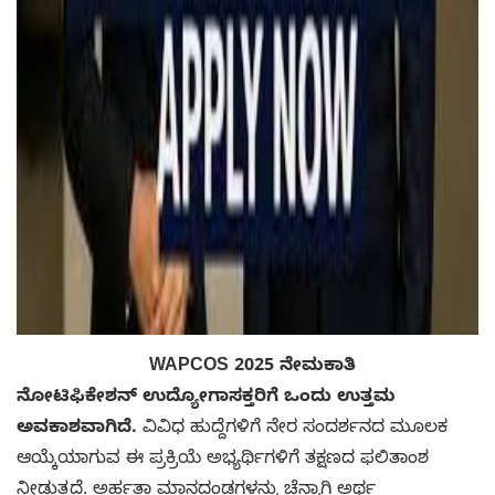
WAPCOS 2025 ನೇಮಕಾತಿ
ನೋಟಿಫಿಕೇಶನ್ ಉದ್ಯೋಗಾಸಕ್ತರಿಗೆ ಒಂದು ಉತ್ತಮ
ಅವಕಾಶವಾಗಿದೆ.
ವಿವಿಧ ಹುದ್ದೆಗಳಿಗೆ ನೇರ ಸಂದರ್ಶನದ ಮೂಲಕ
ಆಯ್ಕೆಯಾಗುವ ಈ ಪ್ರಕ್ರಿಯೆ ಅಭ್ಯರ್ಥಿಗಳಿಗೆ ತಕ್ಷಣದ ಫಲಿತಾಂಶ
ನೀಡುತ್ತದೆ. ಅರ್ಹತಾ ಮಾನದಂಡಗಳನ್ನು ಚೆನ್ನಾಗಿ ಅರ್ಥ