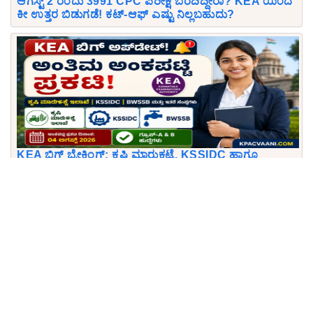
ಆಗಸ್ಟ್ 2 ರಂದು 3991 CPC ಪರೀಕ್ಷೆ ಬರೆದಿದ್ದೀರಾ? KEA ಯಿಂದ
ಕೀ ಉತ್ತರ ಬಿಡುಗಡೆ! ಕಟ್-ಆಫ್ ಎಷ್ಟು ನಿಲ್ಲಬಹುದು?
KEA ಬಿಗ್ ಬ್ರೇಕಿಂಗ್: ಕೃಷಿ ಮಾರುಕಟ್ಟೆ, KSSIDC ಹಾಗೂ
BWSSB ಅಂತಿಮ ಅಂಕಪಟ್ಟಿ ಬಿಡುಗಡೆ! 1 ನಿಮಿಷದಲ್ಲಿ ರಿಸಲ್ಟ್
ನೋಡಿ.