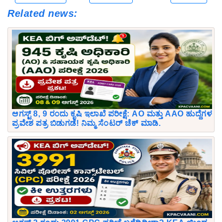
Related news:
ಆಗಸ್ಟ್ 8, 9 ರಂದು ಕೃಷಿ ಇಲಾಖೆ ಪರೀಕ್ಷೆ: AO ಮತ್ತು AAO ಹುದ್ದೆಗಳ
ಪ್ರವೇಶ ಪತ್ರ ಬಿಡುಗಡೆ! ನಿಮ್ಮ ಸೆಂಟರ್ ಚೆಕ್ ಮಾಡಿ.