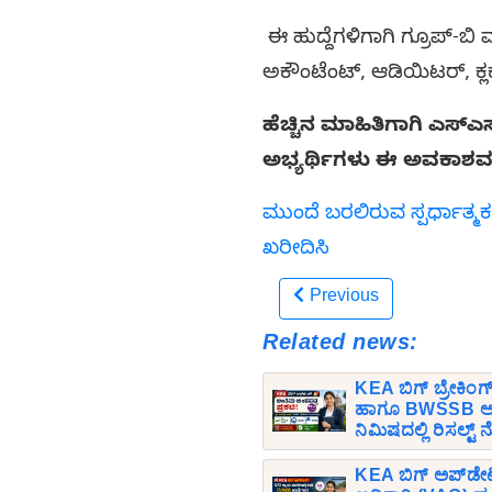
ಈ ಹುದ್ದೆಗಳಿಗಾಗಿ ಗ್ರೂಪ್-ಬಿ ಮತ
ಅಕೌಂಟೆಂಟ್, ಆಡಿಯಿಟರ್, ಕ್ಲರ
ಹೆಚ್ಚಿನ ಮಾಹಿತಿಗಾಗಿ ಎಸ್
ಅಭ್ಯರ್ಥಿಗಳು ಈ ಅವಕಾಶವನ
ಮುಂದೆ ಬರಲಿರುವ ಸ್ಪರ್ಧಾತ್ಮಕ
ಖರೀದಿಸಿ
Previous
Related news:
KEA ಬಿಗ್ ಬ್ರೇಕಿಂಗ
ಹಾಗೂ BWSSB ಅಂತ
ನಿಮಿಷದಲ್ಲಿ ರಿಸಲ್ಟ್
KEA ಬಿಗ್ ಅಪ್‌ಡೇ