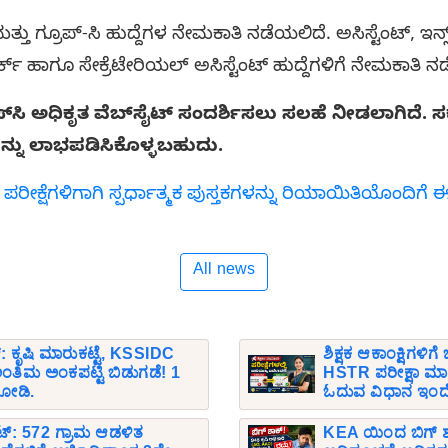
್ತು ಗ್ರೂಪ್-ಸಿ ಹುದ್ದೆಗಳ ನೇಮಕಾತಿ ನಡೆಯಲಿದೆ. ಅಸಿಸ್ಟೆಂಟ್, ಇನ್ಸ್‌ಪೆಕ
್ಕ್ ಹಾಗೂ ಸೇಕ್ರೆಟೇರಿಯಲ್ ಅಸಿಸ್ಟೆಂಟ್ ಹುದ್ದೆಗಳಿಗೆ ನೇಮಕಾತಿ 
‌ಎಸ್‌ಸಿ ಅಧಿಕೃತ ವೆಬ್‌ಸೈಟ್ ಸಂದರ್ಶಿಸಲು ಸಲಹೆ ನೀಡಲಾಗಿದ
್ನು ಲಾಭಪಡಿಸಿಕೊಳ್ಳಬಹುದು.
 ಪರೀಕ್ಷೆಗಳಿಗಾಗಿ ಸ್ಪರ್ಧಾತ್ಮಕ ಪುಸ್ತಕಗಳನ್ನು ರಿಯಾಯಿತಿಯೊಂದಿ
All news
್: ಕೃಷಿ ಮಾರುಕಟ್ಟೆ, KSSIDC
ಶಿಕ್ಷಕ ಆಕಾಂಕ್ಷಿಗಳಿಗ
ಿಮ ಅಂಕಪಟ್ಟಿ ಬಿಡುಗಡೆ! 1
HSTR ಪರೀಕ್ಷಾ ಮಾ
 ನೋಡಿ.
ಓದುವ ವಿಧಾನ ಇಂದ
ಟ್: 572 ಗ್ರಾಮ ಆಡಳಿತ
KEA ಯಿಂದ ಬಿಗ್ ಶಾ