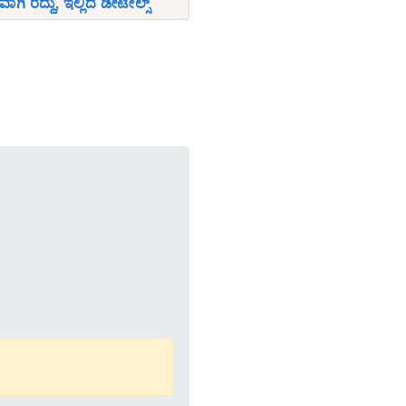
ಿ ರದ್ದು, ಇಲ್ಲಿದೆ ಡೀಟೇಲ್ಸ್