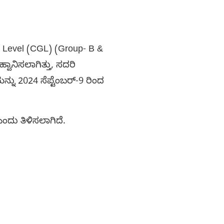
Level (CGL) (Group- B &
ಾನಿಸಲಾಗಿತ್ತು, ಸದರಿ
ನು 2024 ಸೆಪ್ಟೆಂಬರ್-9 ರಿಂದ
ಂದು ತಿಳಿಸಲಾಗಿದೆ.