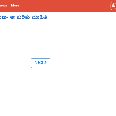
news
More
ರಣ- ಈ ಕುರಿತು ಮಾಹಿತಿ
Next