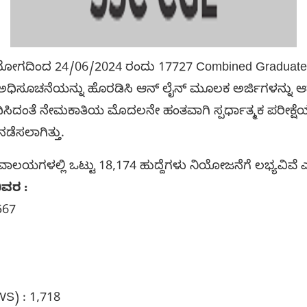
 ಆಯೋಗದಿಂದ 24/06/2024 ರಂದು 17727 Combined Graduate 
 ಅಧಿಸೂಚನೆಯನ್ನು ಹೊರಡಿಸಿ ಆನ್ ಲೈನ್ ಮೂಲಕ ಅರ್ಜಿಗಳನ್ನು ಆಹ್ವ
ಿಸಿದಂತೆ ನೇಮಕಾತಿಯ ಮೊದಲನೇ ಹಂತವಾಗಿ ಸ್ಪರ್ಧಾತ್ಮಕ ಪರೀಕ್ಷೆಯನ್
ನಡೆಸಲಾಗಿತ್ತು.
ಾಲಯಗಳಲ್ಲಿ ಒಟ್ಟು 18,174 ಹುದ್ದೆಗಳು ನಿಯೋಜನೆಗೆ ಲಭ್ಯವಿವೆ ಎ
ಿವರ :
,567
EWS) : 1,718