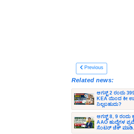
Previous
Related news:
ಆಗಸ್ಟ್ 2 ರಂದು 399
KEA ಯಿಂದ ಕೀ ಉತ್ತ
ನಿಲ್ಲಬಹುದು?
ಆಗಸ್ಟ್ 8, 9 ರಂದು ಕ
AAO ಹುದ್ದೆಗಳ ಪ್ರವೇ
ಸೆಂಟರ್ ಚೆಕ್ ಮಾಡಿ