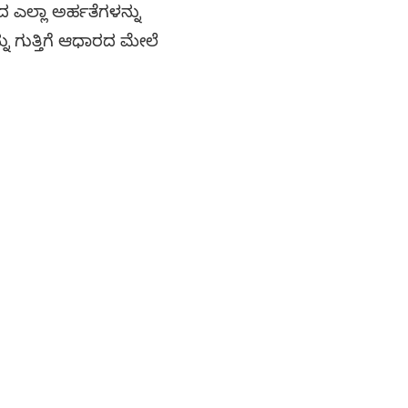
ದ ಎಲ್ಲಾ ಅರ್ಹತೆಗಳನ್ನು
ು ಗುತ್ತಿಗೆ ಆಧಾರದ ಮೇಲೆ