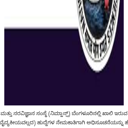
ತು ನರವಿಜ್ಞಾನ ಸಂಸ್ಥೆ (ನಿಮ್ಹಾನ್ಸ್) ಬೆಂಗಳೂರಿನಲ್ಲಿ ಖಾಲಿ ಇರುವ ಫೀ
್ಟ್ II (ವೈದ್ಯಕೀಯವಲ್ಲದ) ಹುದ್ದೆಗಳ ನೇಮಕಾತಿಗಾಗಿ ಅಧಿಸೂಚನೆಯನ್