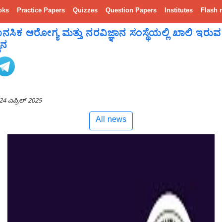
oks
Practice Papers
Quizzes
Question Papers
Institutes
Flash 
ನಸಿಕ ಆರೋಗ್ಯ ಮತ್ತು ನರವಿಜ್ಞಾನ ಸಂಸ್ಥೆಯಲ್ಲಿ ಖಾಲಿ ಇರುವ
ಾನ
24 ಎಪ್ರಿಲ್ 2025
All news