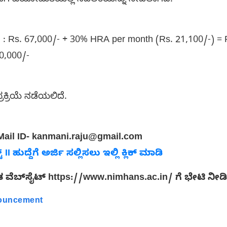
 ವಯೋಮಿತಿಯಲ್ಲಿ ಸಡಿಲಿಕೆಯನ್ನು ನೀಡಲಾಗಿದೆ.
್ಟ್ II : Rs. 67,000/- + 30% HRA per month (Rs. 21,100/-) =
.20,000/-
ಕ್ರಿಯೆ ನಡೆಯಲಿದೆ.
 e-Mail ID- kanmani.raju@gmail.com
್ II ಹುದ್ದೆಗೆ ಅರ್ಜಿ ಸಲ್ಲಿಸಲು ಇಲ್ಲಿ ಕ್ಲಿಕ್ ಮಾಡಿ
ೃತ ವೆಬ್‌ಸೈಟ್‌ https://www.nimhans.ac.in/ ಗೆ ಭೇಟಿ ನೀಡ
nouncement