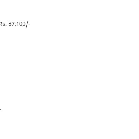
 Rs. 87,100/-
ಿ.