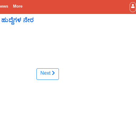
news
More
 ಹುದ್ದೆಗಳ ನೇರ
Next