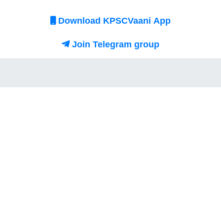
Download KPSCVaani App
Join Telegram group
Login
No comments here yet :) Be the first to comment!