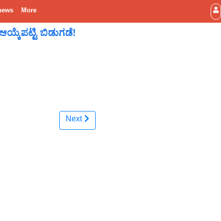
news
More
್ಕೆಪಟ್ಟಿ ಬಿಡುಗಡೆ!
Next