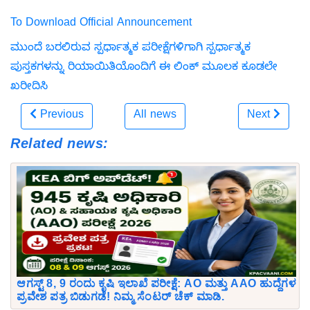
To Download Official Announcement
ಮುಂದೆ ಬರಲಿರುವ ಸ್ಪರ್ಧಾತ್ಮಕ ಪರೀಕ್ಷೆಗಳಿಗಾಗಿ ಸ್ಪರ್ಧಾತ್ಮಕ
ಪುಸ್ತಕಗಳನ್ನು ರಿಯಾಯಿತಿಯೊಂದಿಗೆ ಈ ಲಿಂಕ್ ಮೂಲಕ ಕೂಡಲೇ
ಖರೀದಿಸಿ
Previous
All news
Next
Related news:
ಆಗಸ್ಟ್ 8, 9 ರಂದು ಕೃಷಿ ಇಲಾಖೆ ಪರೀಕ್ಷೆ: AO ಮತ್ತು AAO ಹುದ್ದೆಗಳ
ಪ್ರವೇಶ ಪತ್ರ ಬಿಡುಗಡೆ! ನಿಮ್ಮ ಸೆಂಟರ್ ಚೆಕ್ ಮಾಡಿ.