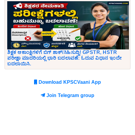
ಶಿಕ್ಷಕ ಆಕಾಂಕ್ಷಿಗಳಿಗೆ ಬಿಗ್ ಶಾಕ್/ಸಿಹಿಸುದ್ದಿ! GPSTR, HSTR
ಪರೀಕ್ಷಾ ಮಾದರಿಯಲ್ಲಿ ಭಾರಿ ಬದಲಾವಣೆ: ಓದುವ ವಿಧಾನ ಇಂದೇ
ಬದಲಾಯಿಸಿ.
Download KPSCVaani App
Join Telegram group
Comments
Comment