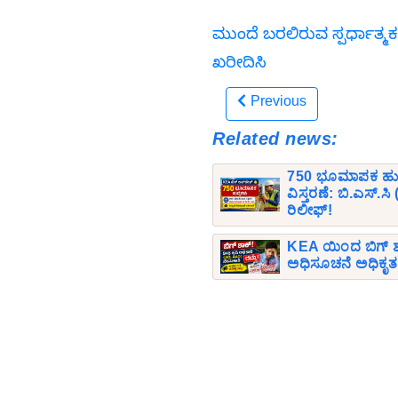
ಮುಂದೆ ಬರಲಿರುವ ಸ್ಪರ್ಧಾತ್ಮಕ
ಖರೀದಿಸಿ
Previous
Related news:
750 ಭೂಮಾಪಕ ಹುದ್ದೆ
ವಿಸ್ತರಣೆ: ಬಿ.ಎಸ್.
ರಿಲೀಫ್!
KEA ಯಿಂದ ಬಿಗ್ ಶಾ
ಅಧಿಸೂಚನೆ ಅಧಿಕೃತವಾಗ