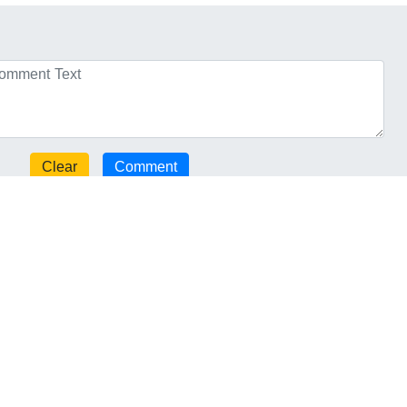
Login
No comments here yet :) Be the first to comment!