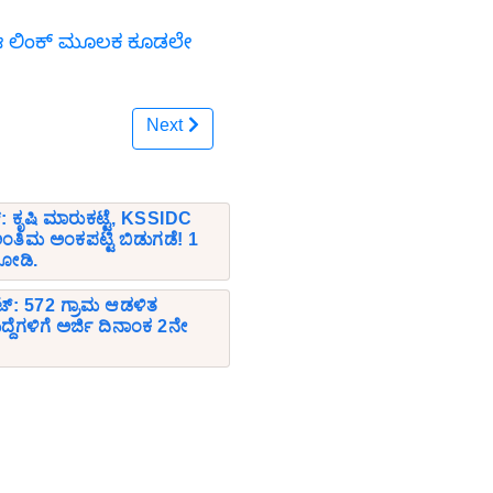
ಗೆ ಈ ಲಿಂಕ್ ಮೂಲಕ ಕೂಡಲೇ
Next
್: ಕೃಷಿ ಮಾರುಕಟ್ಟೆ, KSSIDC
ಿಮ ಅಂಕಪಟ್ಟಿ ಬಿಡುಗಡೆ! 1
 ನೋಡಿ.
ಟ್: 572 ಗ್ರಾಮ ಆಡಳಿತ
್ದೆಗಳಿಗೆ ಅರ್ಜಿ ದಿನಾಂಕ 2ನೇ