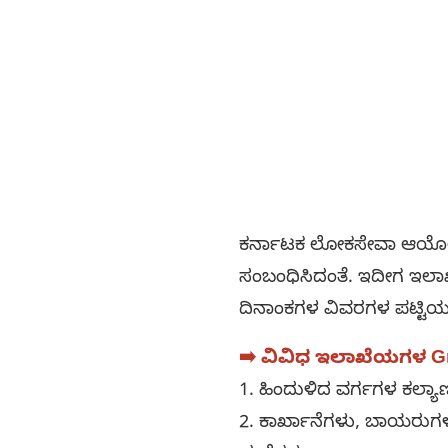
ಕರ್ನಾಟಕ ಲೋಕಸೇವಾ ಆಯೋಗದ
ಸಂಬಂಧಿಸಿದಂತೆ. ಇದೀಗ ಇಲಾಖ
ದಿನಾಂಕಗಳ ವಿವರಗಳ ಪಟ್ಟಿಯನ್ನ
➡️ ವಿವಿಧ ಇಲಾಖೆಯಗಳ Gr
1. ಹಿಂದುಳಿದ ವರ್ಗಗಳ ಕಲ್ಯಾ
2. ಕಾರ್ಖಾನೆಗಳು, ಬಾಯರುಗಳು 