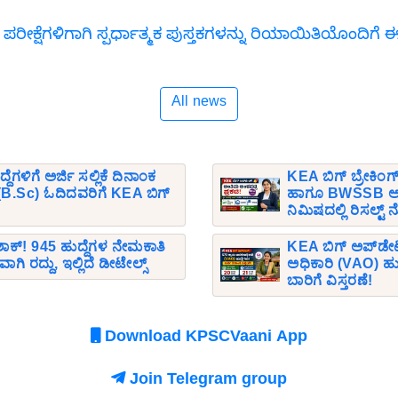
 ಪರೀಕ್ಷೆಗಳಿಗಾಗಿ ಸ್ಪರ್ಧಾತ್ಮಕ ಪುಸ್ತಕಗಳನ್ನು ರಿಯಾಯಿತಿಯೊಂದಿ
All news
ಗಳಿಗೆ ಅರ್ಜಿ ಸಲ್ಲಿಕೆ ದಿನಾಂಕ
KEA ಬಿಗ್ ಬ್ರೇಕಿಂಗ
ಸಿ (B.Sc) ಓದಿದವರಿಗೆ KEA ಬಿಗ್
ಹಾಗೂ BWSSB ಅಂತ
ನಿಮಿಷದಲ್ಲಿ ರಿಸಲ್ಟ್
ಕ್! 945 ಹುದ್ದೆಗಳ ನೇಮಕಾತಿ
KEA ಬಿಗ್ ಅಪ್‌ಡೇ
ಿ ರದ್ದು, ಇಲ್ಲಿದೆ ಡೀಟೇಲ್ಸ್
ಅಧಿಕಾರಿ (VAO) ಹುದ
ಬಾರಿಗೆ ವಿಸ್ತರಣೆ!
Download KPSCVaani App
Join Telegram group