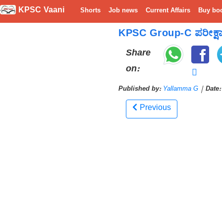
KPSC Vaani
Shorts
Job news
Current Affairs
Buy bo
KPSC Group-C ಪರೀಕ್ಷಾ 
Share
on:
Published by:
Yallamma G
|
Date:
Previous