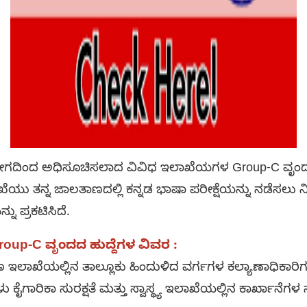
ಿಂದ ಅಧಿಸೂಚಿಸಲಾದ ವಿವಿಧ ಇಲಾಖೆಯಗಳ Group-C ವೃಂದದ 
ೆಯು ತನ್ನ ಜಾಲತಾಣದಲ್ಲಿ ಕನ್ನಡ ಭಾಷಾ ಪರೀಕ್ಷೆಯನ್ನು ನಡೆಸ
ು ಪ್ರಕಟಿಸಿದೆ.
oup-C ವೃಂದದ ಹುದ್ದೆಗಳ ವಿವರ :
ಣ ಇಲಾಖೆಯಲ್ಲಿನ ತಾಲ್ಲೂಕು ಹಿಂದುಳಿದ ವರ್ಗಗಳ ಕಲ್ಯಾಣಾಧಿಕಾರಿಗ
ಕೈಗಾರಿಕಾ ಸುರಕ್ಷತೆ ಮತ್ತು ಸ್ವಾಸ್ಥ್ಯ ಇಲಾಖೆಯಲ್ಲಿನ ಕಾರ್ಖಾನೆ