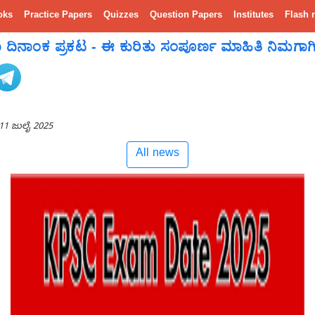
oks
Practice Papers
Quizzes
Question Papers
Institutes
Flash 
ದಿನಾಂಕ ಪ್ರಕಟ - ಈ ಕುರಿತು ಸಂಪೂರ್ಣ ಮಾಹಿತಿ ನಿಮಗಾಗ
11 ಜುಲೈ 2025
All news