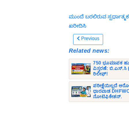
ಮುಂದೆ ಬರಲಿರುವ ಸ್ಪರ್ಧಾತ್ಮಕ
ಖರೀದಿಸಿ
Previous
Related news:
750 ಭೂಮಾಪಕ ಹುದ್ದೆ
ವಿಸ್ತರಣೆ: ಬಿ.ಎಸ್.
ರಿಲೀಫ್!
ಪರೀಕ್ಷೆಯಿಲ್ಲದೆ ಆರೋ
ಧಾರವಾಡ DHFWO 
ನೋಟಿಫಿಕೇಶನ್.