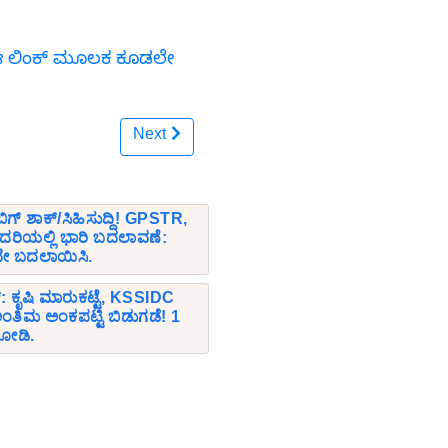
ಗೆ ಈ ಲಿಂಕ್ ಮೂಲಕ ಕೂಡಲೇ
Next
ೆ ಬಿಗ್ ಶಾಕ್/ಸಿಹಿಸುದ್ದಿ! GPSTR,
ದರಿಯಲ್ಲಿ ಭಾರಿ ಬದಲಾವಣೆ:
ೇ ಬದಲಾಯಿಸಿ.
್: ಕೃಷಿ ಮಾರುಕಟ್ಟೆ, KSSIDC
ಿಮ ಅಂಕಪಟ್ಟಿ ಬಿಡುಗಡೆ! 1
 ನೋಡಿ.