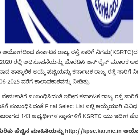
ದಿಂದ ಕರ್ನಾಟಕ ರಾಜ್ಯ ರಸ್ತೆ ಸಾರಿಗೆ ನಿಗಮ(KSRTC)ದಲ್ಲ
-2020 ರಲ್ಲಿ ಅಧಿಸೂಚನೆಯನ್ನು ಹೊರಡಿಸಿ ಆನ್ ಲೈನ್ ಮೂಲಕ ಅರ್ಜಿಗ
ತ್ಕಾಲಿಕ ಆಯ್ಕೆ ಪಟ್ಟಿಯನ್ನು ಕರ್ನಾಟಕ ರಾಜ್ಯ ರಸ್ತೆ ಸಾರಿಗೆ ನಿ
1-06-2025 ವರೆಗೆ ಕಾಲಾವಕಾಶವನ್ನು ನೀಡಿತ್ತು.
ಗೆ ಸಂಬಂಧಿಸಿದಂತೆ ಇದೀಗ ಕರ್ನಾಟಕ ರಾಜ್ಯ ರಸ್ತೆ ಸಾರಿಗೆ
ಿಗೆ ಸಂಬಂಧಿಸಿದಂತೆ Final Select List ನಲ್ಲಿ ಆಯ್ಕೆಯಾಗಿ ವಿವಿ
ಾಜರಾಗದ 143 ಅಭ್ಯರ್ಥಿಗಳ ಸ್ಥಾನಗಳಿಗೆ KSRTC ಯು ಇದೀಗ ಹೆಚ್ಚುವ
ಕುರಿತು ಹೆಚ್ಚಿನ ಮಾಹಿತಿಯನ್ನು http://kpsc.kar.nic.in