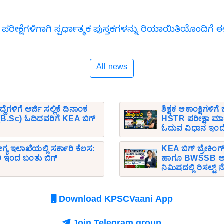
 ಪರೀಕ್ಷೆಗಳಿಗಾಗಿ ಸ್ಪರ್ಧಾತ್ಮಕ ಪುಸ್ತಕಗಳನ್ನು ರಿಯಾಯಿತಿಯೊಂದಿ
All news
ಗಳಿಗೆ ಅರ್ಜಿ ಸಲ್ಲಿಕೆ ದಿನಾಂಕ
ಶಿಕ್ಷಕ ಆಕಾಂಕ್ಷಿಗಳಿಗ
ಸಿ (B.Sc) ಓದಿದವರಿಗೆ KEA ಬಿಗ್
HSTR ಪರೀಕ್ಷಾ ಮಾ
ಓದುವ ವಿಧಾನ ಇಂದ
ಗ್ಯ ಇಲಾಖೆಯಲ್ಲಿ ಸರ್ಕಾರಿ ಕೆಲಸ:
KEA ಬಿಗ್ ಬ್ರೇಕಿಂಗ
ಇಂದ ಬಂತು ಬಿಗ್
ಹಾಗೂ BWSSB ಅಂತ
ನಿಮಿಷದಲ್ಲಿ ರಿಸಲ್ಟ್
Download KPSCVaani App