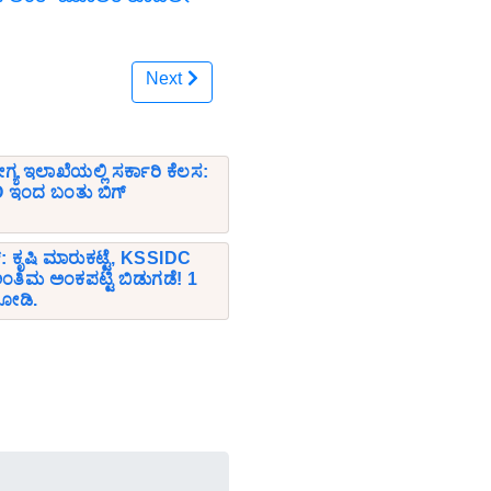
Next
ಗ್ಯ ಇಲಾಖೆಯಲ್ಲಿ ಸರ್ಕಾರಿ ಕೆಲಸ:
ಇಂದ ಬಂತು ಬಿಗ್
್: ಕೃಷಿ ಮಾರುಕಟ್ಟೆ, KSSIDC
ಿಮ ಅಂಕಪಟ್ಟಿ ಬಿಡುಗಡೆ! 1
 ನೋಡಿ.