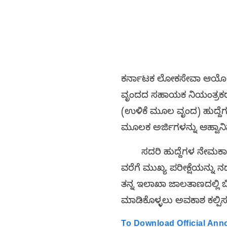
ಕರ್ನಾಟಕ ಲೋಕಸೇವಾ ಆಯೋಗ (K
ವೃಂದದ ಸಹಾಯಕ ನಿಯಂತ್ರಕರು (
(ಉಳಿಕೆ ಮೂಲ ವೃಂದ) ಹುದ್ದೆ
ಮೂಲಕ ಅರ್ಜಿಗಳನ್ನು ಆಹ್ವಾನಿ
ಸದರಿ ಹುದ್ದೆಗಳ ನೇಮಕಾತಿ
ವರೆಗೆ ಮುಖ್ಯ ಪರೀಕ್ಷೆಯನ್ನು
ತನ್ನ ಇಲಾಖಾ ಜಾಲತಾಣದಲ್ಲಿ ಬ
ಮಾಡಿಕೊಳ್ಳಲು ಅವಕಾಶ ಕಲ್ಪಿಸ
To Download Official An