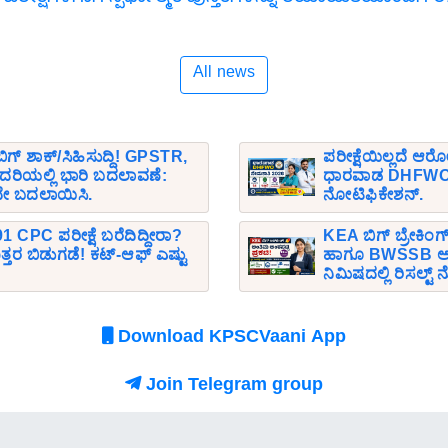
All news
ೆ ಬಿಗ್ ಶಾಕ್/ಸಿಹಿಸುದ್ದಿ! GPSTR,
ಪರೀಕ್ಷೆಯಿಲ್ಲದೆ ಆರೋ
ದರಿಯಲ್ಲಿ ಭಾರಿ ಬದಲಾವಣೆ:
ಧಾರವಾಡ DHFWO 
ೇ ಬದಲಾಯಿಸಿ.
ನೋಟಿಫಿಕೇಶನ್.
1 CPC ಪರೀಕ್ಷೆ ಬರೆದಿದ್ದೀರಾ?
KEA ಬಿಗ್ ಬ್ರೇಕಿಂಗ
ರ ಬಿಡುಗಡೆ! ಕಟ್-ಆಫ್ ಎಷ್ಟು
ಹಾಗೂ BWSSB ಅಂತ
ನಿಮಿಷದಲ್ಲಿ ರಿಸಲ್ಟ್
Download KPSCVaani App
Join Telegram group