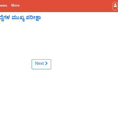
news
More
ೆಗಳ ಮುಖ್ಯ ಪರೀಕ್ಷಾ
Next