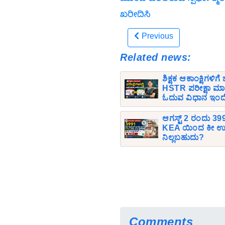
ಖರೀದಿಸಿ
Previous
Related news:
ಶಿಕ್ಷಕ ಆಕಾಂಕ್ಷಿಗಳಿಗ
HSTR ಪರೀಕ್ಷಾ ಮಾ
ಓದುವ ವಿಧಾನ ಇಂದ
ಆಗಸ್ಟ್ 2 ರಂದು 399
KEA ಯಿಂದ ಕೀ ಉತ್ತ
ನಿಲ್ಲಬಹುದು?
Comments