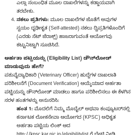
ಎಲ್ಲಾ ಸಂಬಂಧಿತ ಮೂಲ ದಾಖಲೆಗಳನ್ನು ಕಡ್ಡಾಯವಾಗಿ
ತರಬೇಕು.
ನಕಲು ಪ್ರತಿಗಳು:
ಮೂಲ ದಾಖಲೆಗಳ ಜೊತೆಗೆ ಅವುಗಳ
ಸ್ವಯಂ ದೃಢೀಕೃತ (Self-attested) ನಕಲು ದ್ವಿಪ್ರತಿಗಳೊಂದಿಗೆ
(ಎರಡು ಸೆಟ್ ಜೆರಾಕ್ಸ್) ಹಾಜರಾಗುವಂತೆ ಆಯೋಗವು
ಕಟ್ಟುನಿಟ್ಟಾಗಿ ಸೂಚಿಸಿದೆ.
ಅರ್ಹತಾ ಪಟ್ಟಿಯನ್ನು (Eligibility List) ಡೌನ್‌ಲೋಡ್
ಮಾಡುವುದು ಹೇಗೆ?
ಪಶುವೈದ್ಯಾಧಿಕಾರಿ (Veterinary Officer) ಹುದ್ದೆಗಳ ದಾಖಲಾತಿ
ಪರಿಶೀಲನೆಗೆ (Document Verification) ಆಯ್ಕೆಯಾದ ಅರ್ಹತಾ
ಪಟ್ಟಿಯನ್ನು ಡೌನ್‌ಲೋಡ್ ಮಾಡಲು ಹಾಗೂ ಪರಿಶೀಲಿಸಲು ಈ ಕೆಳಗಿನ
ಸರಳ ಹಂತಗಳನ್ನು ಅನುಸರಿಸಿ:
ಹಂತ 1:
ಮೊದಲಿಗೆ ನಿಮ್ಮ ಮೊಬೈಲ್ ಅಥವಾ ಕಂಪ್ಯೂಟರ್‌ನಲ್ಲಿ
ಕರ್ನಾಟಕ ಲೋಕಸೇವಾ ಆಯೋಗದ (KPSC) ಅಧಿಕೃತ
ಅರ್ಹತಾ ಪಟ್ಟಿಯ ಲಿಂಕ್ ಆದ