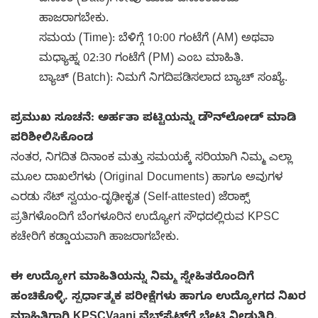
ದಿನಾಂಕ (Date): ನೀವು ಯಾವ ದಿನಾಂಕದಂದು
ಹಾಜರಾಗಬೇಕು.
ಸಮಯ (Time): ಬೆಳಿಗ್ಗೆ 10:00 ಗಂಟೆಗೆ (AM) ಅಥವಾ
ಮಧ್ಯಾಹ್ನ 02:30 ಗಂಟೆಗೆ (PM) ಎಂಬ ಮಾಹಿತಿ.
ಬ್ಯಾಚ್ (Batch): ನಿಮಗೆ ನಿಗದಿಪಡಿಸಲಾದ ಬ್ಯಾಚ್ ಸಂಖ್ಯೆ.
ಪ್ರಮುಖ ಸೂಚನೆ: ಅರ್ಹತಾ ಪಟ್ಟಿಯನ್ನು ಡೌನ್‌ಲೋಡ್ ಮಾಡಿ
ಪರಿಶೀಲಿಸಿಕೊಂಡ
ನಂತರ, ನಿಗದಿತ ದಿನಾಂಕ ಮತ್ತು ಸಮಯಕ್ಕೆ ಸರಿಯಾಗಿ ನಿಮ್ಮ ಎಲ್ಲಾ
ಮೂಲ ದಾಖಲೆಗಳು (Original Documents) ಹಾಗೂ ಅವುಗಳ
ಎರಡು ಸೆಟ್ ಸ್ವಯಂ-ದೃಢೀಕೃತ (Self-attested) ಜೆರಾಕ್ಸ್
ಪ್ರತಿಗಳೊಂದಿಗೆ ಬೆಂಗಳೂರಿನ ಉದ್ಯೋಗ ಸೌಧದಲ್ಲಿರುವ KPSC
ಕಚೇರಿಗೆ ಕಡ್ಡಾಯವಾಗಿ ಹಾಜರಾಗಬೇಕು.
ಈ ಉದ್ಯೋಗ ಮಾಹಿತಿಯನ್ನು ನಿಮ್ಮ ಸ್ನೇಹಿತರೊಂದಿಗೆ
ಹಂಚಿಕೊಳ್ಳಿ. ಸ್ಪರ್ಧಾತ್ಮಕ ಪರೀಕ್ಷೆಗಳು ಹಾಗೂ ಉದ್ಯೋಗದ ನಿಖರ