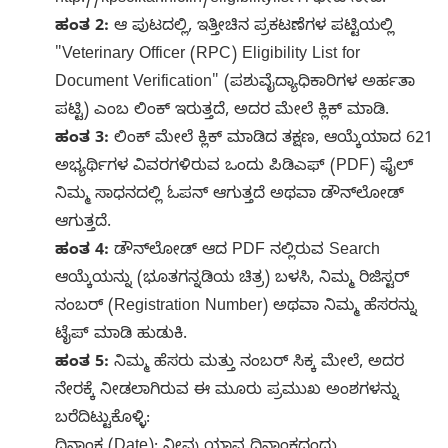
http://kpsc.kar.nic.in/eligibilitylist ಗೆ ಭೇಟಿ ನೀಡಿ.
ಹಂತ 2:
ಆ ಪುಟದಲ್ಲಿ, ಇತ್ತೀಚಿನ ಪ್ರಕಟಣೆಗಳ ಪಟ್ಟಿಯಲ್ಲಿ
"Veterinary Officer (RPC) Eligibility List for
Document Verification" (ಪಶುವೈದ್ಯಾಧಿಕಾರಿಗಳ ಅರ್ಹತಾ
ಪಟ್ಟಿ) ಎಂಬ ಲಿಂಕ್ ಇರುತ್ತದೆ, ಅದರ ಮೇಲೆ ಕ್ಲಿಕ್ ಮಾಡಿ.
ಹಂತ 3:
ಲಿಂಕ್ ಮೇಲೆ ಕ್ಲಿಕ್ ಮಾಡಿದ ತಕ್ಷಣ, ಆಯ್ಕೆಯಾದ 621
ಅಭ್ಯರ್ಥಿಗಳ ವಿವರಗಳಿರುವ ಒಂದು ಪಿಡಿಎಫ್ (PDF) ಫೈಲ್
ನಿಮ್ಮ ಸಾಧನದಲ್ಲಿ ಓಪನ್ ಆಗುತ್ತದೆ ಅಥವಾ ಡೌನ್‌ಲೋಡ್
ಆಗುತ್ತದೆ.
ಹಂತ 4:
ಡೌನ್‌ಲೋಡ್ ಆದ PDF ನಲ್ಲಿರುವ Search
ಆಯ್ಕೆಯನ್ನು (ಭೂತಗನ್ನಡಿಯ ಚಿತ್ರ) ಬಳಸಿ, ನಿಮ್ಮ ರಿಜಿಸ್ಟರ್
ನಂಬರ್ (Registration Number) ಅಥವಾ ನಿಮ್ಮ ಹೆಸರನ್ನು
ಟೈಪ್ ಮಾಡಿ ಹುಡುಕಿ.
ಹಂತ 5:
ನಿಮ್ಮ ಹೆಸರು ಮತ್ತು ನಂಬರ್ ಸಿಕ್ಕ ಮೇಲೆ, ಅದರ
ನೇರಕ್ಕೆ ನೀಡಲಾಗಿರುವ ಈ ಮೂರು ಪ್ರಮುಖ ಅಂಶಗಳನ್ನು
ಬರೆದಿಟ್ಟುಕೊಳ್ಳಿ: