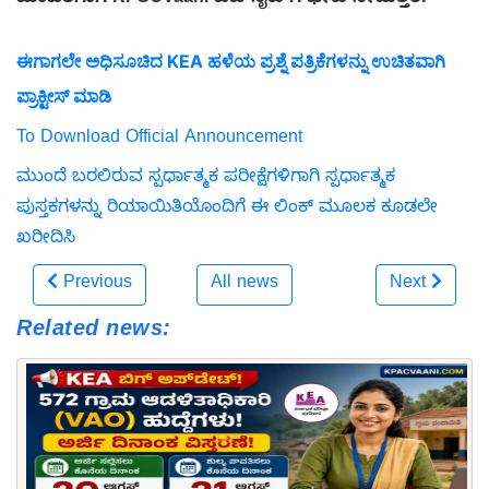
ಮಾಹಿತಿಗಾಗಿ KPSCVaani ವೆಬ್‌ಸೈಟ್‌ಗೆ ಭೇಟಿ ನೀಡುತ್ತಿರಿ.
ಈಗಾಗಲೇ ಅಧಿಸೂಚಿದ KEA ಹಳೆಯ ಪ್ರಶ್ನೆ ಪತ್ರಿಕೆಗಳನ್ನು ಉಚಿತವಾಗಿ
ಪ್ರಾಕ್ಟೀಸ್ ಮಾಡಿ
To Download Official Announcement
ಮುಂದೆ ಬರಲಿರುವ ಸ್ಪರ್ಧಾತ್ಮಕ ಪರೀಕ್ಷೆಗಳಿಗಾಗಿ ಸ್ಪರ್ಧಾತ್ಮಕ
ಪುಸ್ತಕಗಳನ್ನು ರಿಯಾಯಿತಿಯೊಂದಿಗೆ ಈ ಲಿಂಕ್ ಮೂಲಕ ಕೂಡಲೇ
ಖರೀದಿಸಿ
Previous
All news
Next
Related news: