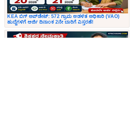
KEA ಬಿಗ್ ಅಪ್‌ಡೇಟ್: 572 ಗ್ರಾಮ ಆಡಳಿತ ಅಧಿಕಾರಿ (VAO)
ಹುದ್ದೆಗಳಿಗೆ ಅರ್ಜಿ ದಿನಾಂಕ 2ನೇ ಬಾರಿಗೆ ವಿಸ್ತರಣೆ!
ಶಿಕ್ಷಕ ಆಕಾಂಕ್ಷಿಗಳಿಗೆ ಬಿಗ್ ಶಾಕ್/ಸಿಹಿಸುದ್ದಿ! GPSTR, HSTR
ಪರೀಕ್ಷಾ ಮಾದರಿಯಲ್ಲಿ ಭಾರಿ ಬದಲಾವಣೆ: ಓದುವ ವಿಧಾನ ಇಂದೇ
ಬದಲಾಯಿಸಿ.