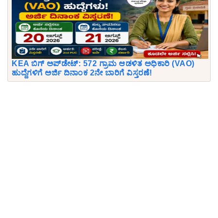
KEA ಬಿಗ್ ಅಪ್‌ಡೇಟ್: 572 ಗ್ರಾಮ ಆಡಳಿತ ಅಧಿಕಾರಿ (VAO)
ಹುದ್ದೆಗಳಿಗೆ ಅರ್ಜಿ ದಿನಾಂಕ 2ನೇ ಬಾರಿಗೆ ವಿಸ್ತರಣೆ!
Download KPSCVaani App
Join Telegram group
Comments
Comment
Text:
*