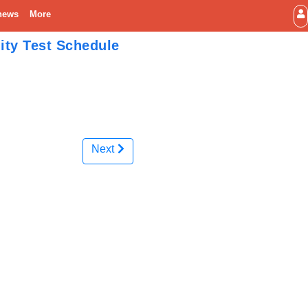
news
More
ity Test Schedule
Next