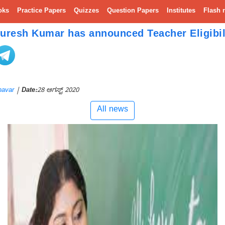
oks
Practice Papers
Quizzes
Question Papers
Institutes
Flash 
Suresh Kumar has announced Teacher Eligibil
navar
|
Date:
28 ಆಗಸ್ಟ್ 2020
All news