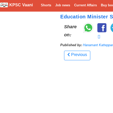
KPSC Vaani
Shorts
Job news
Current Affairs
Buy bo
Education Minister 
Share
on:
Published by:
Hanamant Katteppa
Previous