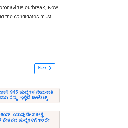
coronavirus outbreak, Now
aid the candidates must
Next
ಕ್! 945 ಹುದ್ದೆಗಳ ನೇಮಕಾತಿ
ಿ ರದ್ದು, ಇಲ್ಲಿದೆ ಡೀಟೇಲ್ಸ್
ಕಿಂಗ್: ಯಾವುದೇ ಪರೀಕ್ಷೆ,
ವಿರ ವೇತನದ ಹುದ್ದೆಗಳಿಗೆ ಇಂದೇ