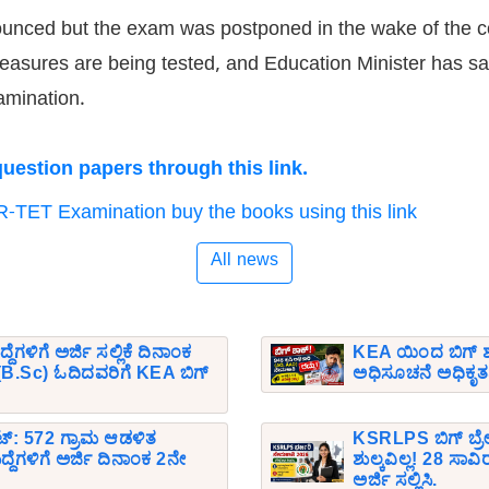
ounced but the exam was postponed in the wake of the 
measures are being tested, and Education Minister has s
xamination.
estion papers through this link.
R-TET Examination buy the books using this link
All news
ಗಳಿಗೆ ಅರ್ಜಿ ಸಲ್ಲಿಕೆ ದಿನಾಂಕ
KEA ಯಿಂದ ಬಿಗ್ ಶಾ
ಸಿ (B.Sc) ಓದಿದವರಿಗೆ KEA ಬಿಗ್
ಅಧಿಸೂಚನೆ ಅಧಿಕೃತವಾಗ
ಟ್: 572 ಗ್ರಾಮ ಆಡಳಿತ
KSRLPS ಬಿಗ್ ಬ್ರೇ
್ದೆಗಳಿಗೆ ಅರ್ಜಿ ದಿನಾಂಕ 2ನೇ
ಶುಲ್ಕವಿಲ್ಲ! 28 ಸಾ
ಅರ್ಜಿ ಸಲ್ಲಿಸಿ.