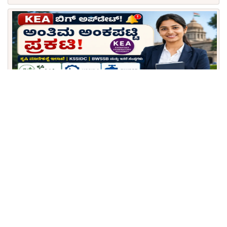
KEA ಬಿಗ್ ಬ್ರೇಕಿಂಗ್: ಕೃಷಿ ಮಾರುಕಟ್ಟೆ, KSSIDC ಹಾಗೂ
BWSSB ಅಂತಿಮ ಅಂಕಪಟ್ಟಿ ಬಿಡುಗಡೆ! 1 ನಿಮಿಷದಲ್ಲಿ ರಿಸಲ್ಟ್
ನೋಡಿ.
Download KPSCVaani App
Join Telegram group
Comments
Comment