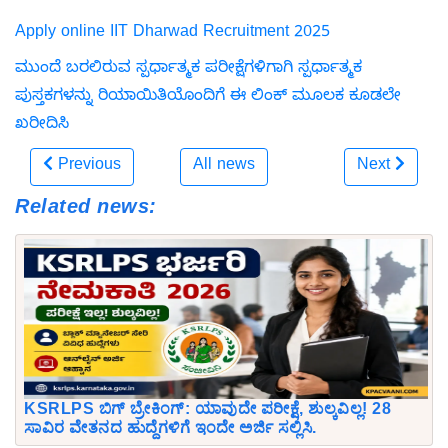
Apply online IIT Dharwad Recruitment 2025
ಮುಂದೆ ಬರಲಿರುವ ಸ್ಪರ್ಧಾತ್ಮಕ ಪರೀಕ್ಷೆಗಳಿಗಾಗಿ ಸ್ಪರ್ಧಾತ್ಮಕ
ಪುಸ್ತಕಗಳನ್ನು ರಿಯಾಯಿತಿಯೊಂದಿಗೆ ಈ ಲಿಂಕ್ ಮೂಲಕ ಕೂಡಲೇ
ಖರೀದಿಸಿ
Previous
All news
Next
Related news:
KSRLPS ಬಿಗ್ ಬ್ರೇಕಿಂಗ್: ಯಾವುದೇ ಪರೀಕ್ಷೆ, ಶುಲ್ಕವಿಲ್ಲ! 28
ಸಾವಿರ ವೇತನದ ಹುದ್ದೆಗಳಿಗೆ ಇಂದೇ ಅರ್ಜಿ ಸಲ್ಲಿಸಿ.