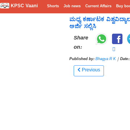
KPSC Vaani
Shorts
Job news
Current Affairs
Buy bo
ಮಧ್ಯ ಕರ್ಣಾಟಕ ವಿಶ್ವವಿದ್
ಅರ್ಜಿ ಸಲ್ಲಿಸಿ
Share
on:
Published by:
Bhagya R K
|
Date:
Previous