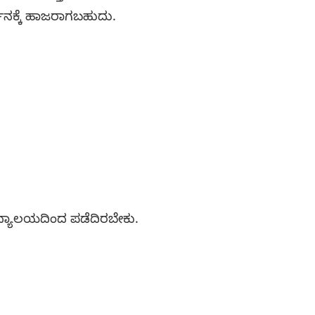
್ಶನಕ್ಕೆ ಹಾಜರಾಗಬಹುದು.
ವಿದ್ಯಾಲಯದಿಂದ ಪಡೆದಿರಬೇಕು.