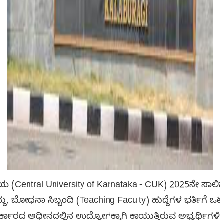
ಲಯ (Central University of Karnataka - CUK) 2025ನೇ ಸಾಲ
 ಬೋಧನಾ ಸಿಬ್ಬಂದಿ (Teaching Faculty) ಹುದ್ದೆಗಳ ಭರ್ತಿಗೆ ಒಟ್ಟು
ಸರ್ಕಾರದ ಅಧೀನದಲ್ಲಿನ ಉದ್ಯೋಗಕ್ಕಾಗಿ ಕಾಯುತ್ತಿರುವ ಅಭ್ಯರ್ಥಿಗ