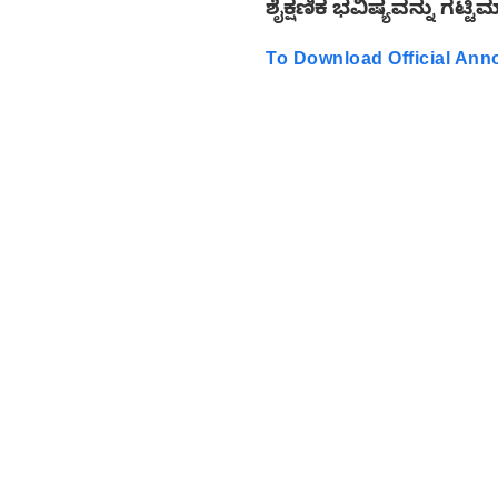
ಶೈಕ್ಷಣಿಕ ಭವಿಷ್ಯವನ್ನು ಗಟ್ಟಿಮ
To Download Official An