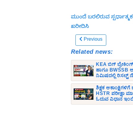
ಮುಂದೆ ಬರಲಿರುವ ಸ್ಪರ್ಧಾತ್ಮಕ
ಖರೀದಿಸಿ
Previous
Related news:
KEA ಬಿಗ್ ಬ್ರೇಕಿಂಗ
ಹಾಗೂ BWSSB ಅಂತ
ನಿಮಿಷದಲ್ಲಿ ರಿಸಲ್ಟ್
ಶಿಕ್ಷಕ ಆಕಾಂಕ್ಷಿಗಳಿಗ
HSTR ಪರೀಕ್ಷಾ ಮಾ
ಓದುವ ವಿಧಾನ ಇಂದ