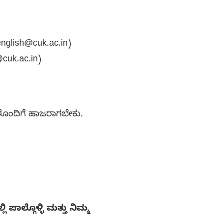
denglish@cuk.ac.in)
:hodls@cuk.ac.in)
ಗಳೊಂದಿಗೆ ಹಾಜರಾಗಬೇಕು.
ಾಲ್ಗೊಳ್ಳಿ ಮತ್ತು ನಿಮ್ಮ