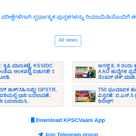
 ಪರೀಕ್ಷೆಗಳಿಗಾಗಿ ಸ್ಪರ್ಧಾತ್ಮಕ ಪುಸ್ತಕಗಳನ್ನು ರಿಯಾಯಿತಿಯೊಂದಿ
All news
್: ಕೃಷಿ ಮಾರುಕಟ್ಟೆ, KSSIDC
ಆಗಸ್ಟ್ 8, 9 ರಂದು ಕ
ಿಮ ಅಂಕಪಟ್ಟಿ ಬಿಡುಗಡೆ! 1
AAO ಹುದ್ದೆಗಳ ಪ್ರವೇ
 ನೋಡಿ.
ಸೆಂಟರ್ ಚೆಕ್ ಮಾಡಿ
ೆ ಬಿಗ್ ಶಾಕ್/ಸಿಹಿಸುದ್ದಿ! GPSTR,
750 ಭೂಮಾಪಕ ಹುದ್ದೆ
ದರಿಯಲ್ಲಿ ಭಾರಿ ಬದಲಾವಣೆ:
ವಿಸ್ತರಣೆ: ಬಿ.ಎಸ್.
ೇ ಬದಲಾಯಿಸಿ.
ರಿಲೀಫ್!
Download KPSCVaani App
Join Telegram group