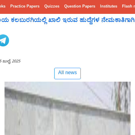
oks
Practice Papers
Quizzes
Question Papers
Institutes
Flash 
ಯಾಲಯ ಕಲಬುರಗಿಯಲ್ಲಿ ಖಾಲಿ ಇರುವ ಹುದ್ದೆಗಳ ನೇಮಕಾತಿಗಾಗಿ
5 ಜುಲೈ 2025
All news