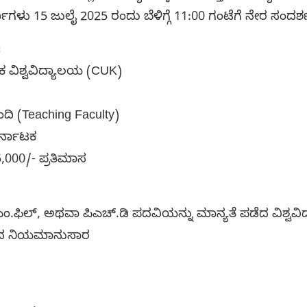
ಥಿಗಳು 15 ಜುಲೈ 2025 ರಂದು ಬೆಳಿಗ್ಗೆ 11:00 ಗಂಟೆಗೆ ನೇರ ಸಂದರ
:
ಟಕ ವಿಶ್ವವಿದ್ಯಾಲಯ (CUK)
ಂದಿ (Teaching Faculty)
ಕರ್ನಾಟಕ
5,000/- ಪ್ರತಿಮಾಸ
ಿ, ಎಂ.ಫಿಲ್, ಅಥವಾ ಪಿಎಚ್.ಡಿ ಪದವಿಯನ್ನು ಮಾನ್ಯತೆ ಪಡೆದ ವಿಶ್ವ
ಲಯದ ನಿಯಮಾನುಸಾರ