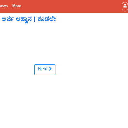
news
More
 ಅರ್ಜಿ ಆಹ್ವಾನ | ಕೂಡಲೇ
Next