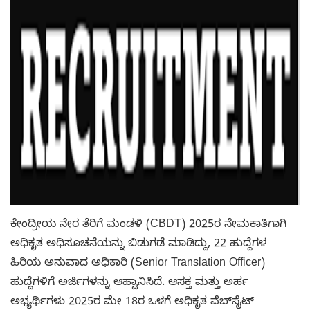
ಕೇಂದ್ರೀಯ ನೇರ ತೆರಿಗೆ ಮಂಡಳಿ (CBDT) 2025ರ ನೇಮಕಾತಿಗಾಗಿ
ಅಧಿಕೃತ ಅಧಿಸೂಚನೆಯನ್ನು ಬಿಡುಗಡೆ ಮಾಡಿದ್ದು, 22 ಹುದ್ದೆಗಳ
ಹಿರಿಯ ಅನುವಾದ ಅಧಿಕಾರಿ (Senior Translation Officer)
ಹುದ್ದೆಗಳಿಗೆ ಅರ್ಜಿಗಳನ್ನು ಆಹ್ವಾನಿಸಿದೆ. ಆಸಕ್ತ ಮತ್ತು ಅರ್ಹ
ಅಭ್ಯರ್ಥಿಗಳು 2025ರ ಮೇ 18ರ ಒಳಗೆ ಅಧಿಕೃತ ವೆಬ್‌ಸೈಟ್