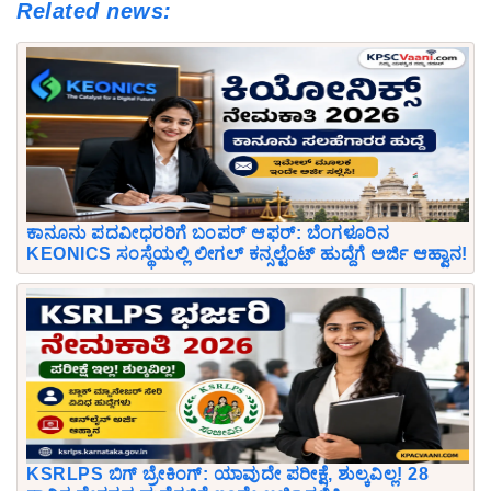
Related news:
ಕಾನೂನು ಪದವೀಧರರಿಗೆ ಬಂಪರ್ ಆಫರ್: ಬೆಂಗಳೂರಿನ
KEONICS ಸಂಸ್ಥೆಯಲ್ಲಿ ಲೀಗಲ್ ಕನ್ಸಲ್ಟೆಂಟ್ ಹುದ್ದೆಗೆ ಅರ್ಜಿ ಆಹ್ವಾನ!
KSRLPS ಬಿಗ್ ಬ್ರೇಕಿಂಗ್: ಯಾವುದೇ ಪರೀಕ್ಷೆ, ಶುಲ್ಕವಿಲ್ಲ! 28