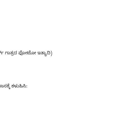
್ಟ್ ಗಾತ್ರದ ಫೋಟೋ ಇತ್ಯಾದಿ)
ಸಕ್ಕೆ ಕಳುಹಿಸಿ: