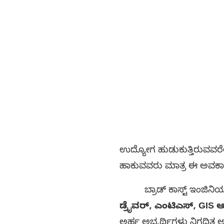
ಉದ್ಯೋಗ ಹುಡುಕುತ್ತಿರುವವರೇ
ಹಾಕುವವರು ಮಾತ್ರ ಈ ಅವಕಾ
ಬ್ರಾಡ್ ಕಾಸ್ಟ್ ಇಂಜಿನಿಯರಿಂಗ್
ಡ್ರೈವರ್, ಎಂಟಿಎಸ್, GIS
ಅರ್ಹ ಅಭ್ಯರ್ಥಿಗಳು ನಿಗದಿತ 