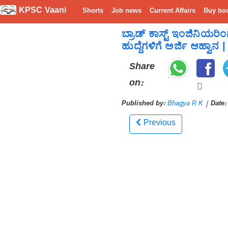
KPSC Vaani
Shorts
Job news
Current Affairs
Buy bo
ಬ್ರಾಡ್ ಕಾಸ್ಟ್ ಇಂಜಿನಿಯರಿ
ಹುದ್ದೆಗಳಿಗೆ ಅರ್ಜಿ ಆಹ್ವಾನ |
Share
on:
Published by:
Bhagya R K
|
Date:
Previous