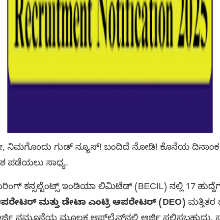
, ನಿಮಗೊಂದು ಗುಡ್ ನ್ಯೂಸ್! ಬಂದಿದೆ ನೋಡಿ! ಕೊನೆಯ ದಿನಾಂಕ 
ಶ ಪಡೆಯಲು ಸಾಧ್ಯ.
 ಕನ್ಸಲ್ಟೆಂಟ್ಸ್ ಇಂಡಿಯಾ ಲಿಮಿಟೆಡ್ (BECIL) ನಲ್ಲಿ 17 ಹುದ್ದೆಗಳ
 ಆಪರೇಟರ್ ಮತ್ತು ಡೇಟಾ ಎಂಟ್ರಿ ಆಪರೇಟರ್ (DEO)
ಮತ್ತಿತರ 
ಅರ್ಜಿ ನಮೂನೆಯ ಮೂಲಕ ಆಫ್‌ಲೈನ್‌ನಲ್ಲಿ ಅರ್ಜಿ ಸಲ್ಲಿಸಬಹುದು. 