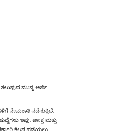
ತಲುಪುವ ಮುನ್ನ ಅರ್ಜಿ
ಿಗೆ ನೇಮಕಾತಿ ನಡೆಸುತ್ತಿದೆ.
ಹುದ್ದೆಗಳು ಇವು. ಆಸಕ್ತ ಮತ್ತು
ಸರ್ಕಾರಿ ಕೆಲಸ ಪಡೆಯಲು