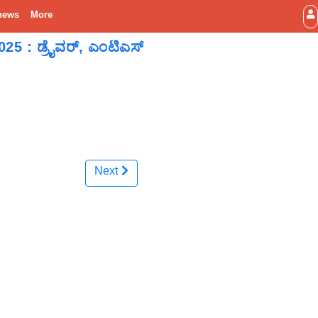
news
More
2025 : ಡ್ರೈವರ್, ಎಂಟಿಎಸ್
Next