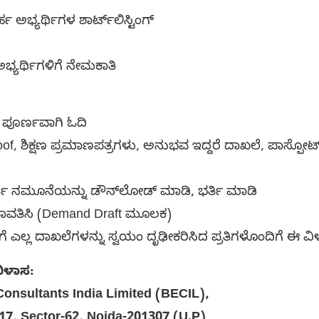
ಅಭ್ಯರ್ಥಿಗಳ ಶಾರ್ಟ್‌ಲಿಸ್ಟಿಂಗ್
್ಯರ್ಥಿಗಳಿಗೆ ನೇಮಕಾತಿ
 ಪೂರ್ಣವಾಗಿ ಓದಿ
oof, ಶಿಕ್ಷಣ ಪ್ರಮಾಣಪತ್ರಗಳು, ಅನುಭವ ಇದ್ದರೆ ದಾಖಲೆ, ಪಾಸ್ಪೋರ
ಜಿ ನಮೂನೆಯನ್ನು ಡೌನ್‌ಲೋಡ್ ಮಾಡಿ, ಭರ್ತಿ ಮಾಡಿ
್ಕ ಪಾವತಿಸಿ (Demand Draft ಮೂಲಕ)
 ಎಲ್ಲ ದಾಖಲೆಗಳನ್ನು ಸ್ವಯಂ ದೃಢೀಕರಿಸಿದ ಪ್ರತಿಗಳೊಂದಿಗೆ ಈ ವಿಳಾ
ಿಳಾಸ:
onsultants India Limited (BECIL),
7, Sector-62, Noida-201307 (U.P)