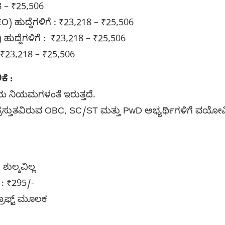
18 – ₹25,506
 ಹುದ್ದೆಗಳಿಗೆ : ₹23,218 – ₹25,506
) ಹುದ್ದೆಗಳಿಗೆ : ₹23,218 – ₹25,506
 ₹23,218 – ₹25,506
ೆ :
ಯ ನಿಯಮಗಳಂತೆ ಇರುತ್ತದೆ.
ಸ್ತುತವಿರುವ OBC, SC/ST ಮತ್ತು PwD ಅಭ್ಯರ್ಥಿಗಳಿಗೆ ವಯೋಮಿತ
ುಲ್ಕವಿಲ್ಲ
 : ₹295/-
ರಾಫ್ಟ್ ಮೂಲಕ