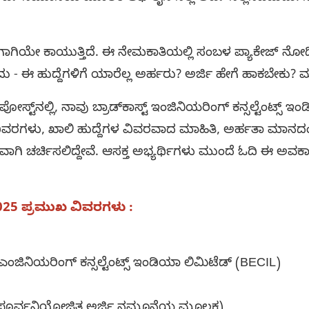
ಿಯೇ ಕಾಯುತ್ತಿದೆ. ಈ ನೇಮಕಾತಿಯಲ್ಲಿ ಸಂಬಳ ಪ್ಯಾಕೇಜ್ ನೋಡಿದ್
- ಈ ಹುದ್ದೆಗಳಿಗೆ ಯಾರೆಲ್ಲ ಅರ್ಹರು? ಅರ್ಜಿ ಹೇಗೆ ಹಾಕಬೇಕು? ಮು
 ನಾವು ಬ್ರಾಡ್‌ಕಾಸ್ಟ್ ಇಂಜಿನಿಯರಿಂಗ್ ಕನ್ಸಲ್ಟೆಂಟ್ಸ್ ಇಂಡ
ಿವರಗಳು, ಖಾಲಿ ಹುದ್ದೆಗಳ ವಿವರವಾದ ಮಾಹಿತಿ, ಅರ್ಹತಾ ಮಾನದಂ
ಾಗಿ ಚರ್ಚಿಸಲಿದ್ದೇವೆ. ಆಸಕ್ತ ಅಭ್ಯರ್ಥಿಗಳು ಮುಂದೆ ಓದಿ ಈ ಅವಕಾ
25 ಪ್ರಮುಖ ವಿವರಗಳು :
್ಟ್ ಎಂಜಿನಿಯರಿಂಗ್ ಕನ್ಸಲ್ಟೆಂಟ್ಸ್ ಇಂಡಿಯಾ ಲಿಮಿಟೆಡ್ (BECIL)
್ (ಪೂರ್ವನಿಯೋಜಿತ ಅರ್ಜಿ ನಮೂನೆಯ ಮೂಲಕ)