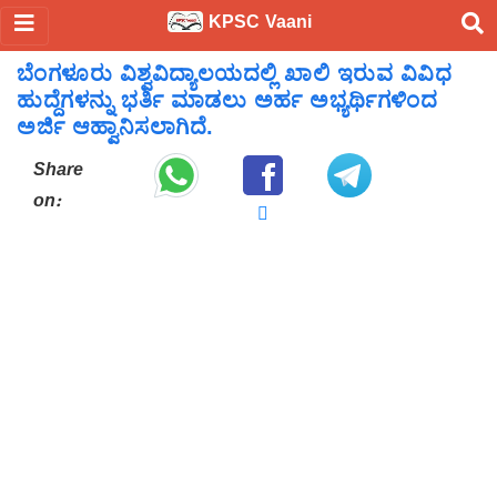
KPSC Vaani
ಬೆಂಗಳೂರು ವಿಶ್ವವಿದ್ಯಾಲಯದಲ್ಲಿ ಖಾಲಿ ಇರುವ ವಿವಿಧ
ಹುದ್ದೆಗಳನ್ನು ಭರ್ತಿ ಮಾಡಲು ಅರ್ಹ ಅಭ್ಯರ್ಥಿಗಳಿಂದ
ಅರ್ಜಿ ಆಹ್ವಾನಿಸಲಾಗಿದೆ.
Share
on: