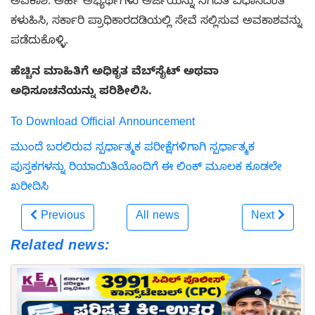
ಅವಕಾಶ. ಅರ್ಹ ಅಭ್ಯರ್ಥಿಗಳು ಅರ್ಜಿಯನ್ನು ನಿಗದಿತ ವಿಧಾನದಂತೆ
ಕಳುಹಿಸಿ, ಸರ್ಕಾರಿ ಪ್ರಾಧಿಕಾರದಡಿಯಲ್ಲಿ ಸೇವೆ ಸಲ್ಲಿಸುವ ಅವಕಾಶವನ್ನು
ಪಡೆದುಕೊಳ್ಳಿ.
ಹೆಚ್ಚಿನ ಮಾಹಿತಿಗೆ ಅಧಿಕೃತ ವೆಬ್‌ಸೈಟ್‌ ಅಥವಾ
ಅಧಿಸೂಚನೆಯನ್ನು ಪರಿಶೀಲಿಸಿ.
To Download Official Announcement
ಮುಂದೆ ಬರಲಿರುವ ಸ್ಪರ್ಧಾತ್ಮಕ ಪರೀಕ್ಷೆಗಳಿಗಾಗಿ ಸ್ಪರ್ಧಾತ್ಮಕ
ಪುಸ್ತಕಗಳನ್ನು ರಿಯಾಯಿತಿಯೊಂದಿಗೆ ಈ ಲಿಂಕ್ ಮೂಲಕ ಕೂಡಲೇ
ಖರೀದಿಸಿ
Previous
All news
Next
Related news: