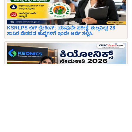
KSRLPS ಬಿಗ್ ಬ್ರೇಕಿಂಗ್: ಯಾವುದೇ ಪರೀಕ್ಷೆ, ಶುಲ್ಕವಿಲ್ಲ! 28
ಸಾವಿರ ವೇತನದ ಹುದ್ದೆಗಳಿಗೆ ಇಂದೇ ಅರ್ಜಿ ಸಲ್ಲಿಸಿ.
ಕಾನೂನು ಪದವೀಧರರಿಗೆ ಬಂಪರ್ ಆಫರ್: ಬೆಂಗಳೂರಿನ
KEONICS ಸಂಸ್ಥೆಯಲ್ಲಿ ಲೀಗಲ್ ಕನ್ಸಲ್ಟೆಂಟ್ ಹುದ್ದೆಗೆ ಅರ್ಜಿ ಆಹ್ವಾನ!
Download KPSCVaani App
Join Telegram group