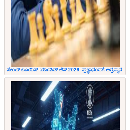
ಸೇಂಟ್ ಲೂಯಿಸ್ ರ್ಯಾಪಿಡ್ ಚೆಸ್ 2026: ಪ್ರಜ್ಞಾನಂದಗೆ ಅಗ್ರಸ್ಥಾನ