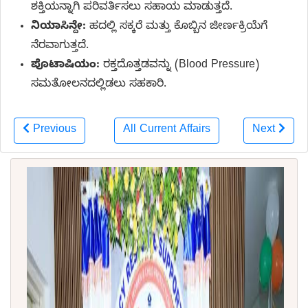
ಶಕ್ತಿಯನ್ನಾಗಿ ಪರಿವರ್ತಿಸಲು ಸಹಾಯ ಮಾಡುತ್ತದೆ.
ನಿಯಾಸಿನ್ದೇ:
ಹದಲ್ಲಿ ಸಕ್ಕರೆ ಮತ್ತು ಕೊಬ್ಬಿನ ಜೀರ್ಣಕ್ರಿಯೆಗೆ
ನೆರವಾಗುತ್ತದೆ.
ಪೊಟಾಷಿಯಂ:
ರಕ್ತದೊತ್ತಡವನ್ನು (Blood Pressure)
ಸಮತೋಲನದಲ್ಲಿಡಲು ಸಹಕಾರಿ.
Previous
All Current Affairs
Next