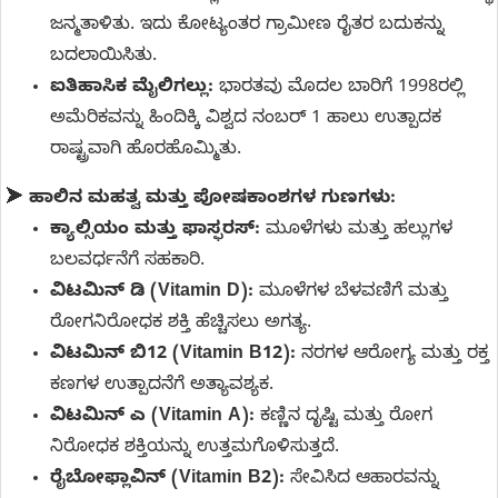
ಜನ್ಮತಾಳಿತು. ಇದು ಕೋಟ್ಯಂತರ ಗ್ರಾಮೀಣ ರೈತರ ಬದುಕನ್ನು
ಬದಲಾಯಿಸಿತು.
ಐತಿಹಾಸಿಕ ಮೈಲಿಗಲ್ಲು:
ಭಾರತವು ಮೊದಲ ಬಾರಿಗೆ 1998ರಲ್ಲಿ
ಅಮೆರಿಕವನ್ನು ಹಿಂದಿಕ್ಕಿ ವಿಶ್ವದ ನಂಬರ್ 1 ಹಾಲು ಉತ್ಪಾದಕ
ರಾಷ್ಟ್ರವಾಗಿ ಹೊರಹೊಮ್ಮಿತು.
➤
ಹಾಲಿನ ಮಹತ್ವ ಮತ್ತು ಪೋಷಕಾಂಶಗಳ ಗುಣಗಳು:
ಕ್ಯಾಲ್ಸಿಯಂ ಮತ್ತು ಫಾಸ್ಫರಸ್:
ಮೂಳೆಗಳು ಮತ್ತು ಹಲ್ಲುಗಳ
ಬಲವರ್ಧನೆಗೆ ಸಹಕಾರಿ.
ವಿಟಮಿನ್ ಡಿ (Vitamin D):
ಮೂಳೆಗಳ ಬೆಳವಣಿಗೆ ಮತ್ತು
ರೋಗನಿರೋಧಕ ಶಕ್ತಿ ಹೆಚ್ಚಿಸಲು ಅಗತ್ಯ.
ವಿಟಮಿನ್ ಬಿ12 (Vitamin B12):
ನರಗಳ ಆರೋಗ್ಯ ಮತ್ತು ರಕ್ತ
ಕಣಗಳ ಉತ್ಪಾದನೆಗೆ ಅತ್ಯಾವಶ್ಯಕ.
ವಿಟಮಿನ್ ಎ (Vitamin A):
ಕಣ್ಣಿನ ದೃಷ್ಟಿ ಮತ್ತು ರೋಗ
ನಿರೋಧಕ ಶಕ್ತಿಯನ್ನು ಉತ್ತಮಗೊಳಿಸುತ್ತದೆ.
ರೈಬೋಫ್ಲಾವಿನ್ (Vitamin B2):
ಸೇವಿಸಿದ ಆಹಾರವನ್ನು