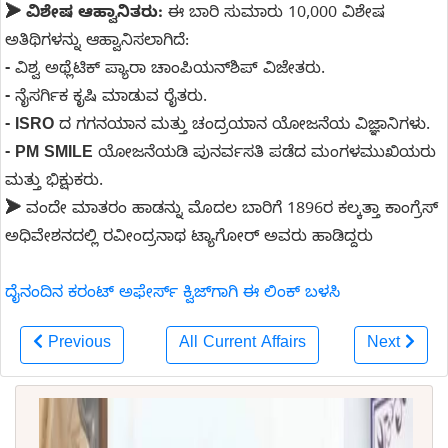
➤ ವಿಶೇಷ ಆಹ್ವಾನಿತರು:
ಈ ಬಾರಿ ಸುಮಾರು 10,000 ವಿಶೇಷ
ಅತಿಥಿಗಳನ್ನು ಆಹ್ವಾನಿಸಲಾಗಿದೆ:
-
ವಿಶ್ವ ಅಥ್ಲೆಟಿಕ್ ಪ್ಯಾರಾ ಚಾಂಪಿಯನ್‌ಶಿಪ್ ವಿಜೇತರು.
-
ನೈಸರ್ಗಿಕ ಕೃಷಿ ಮಾಡುವ ರೈತರು.
-
ISRO
ದ ಗಗನಯಾನ ಮತ್ತು ಚಂದ್ರಯಾನ ಯೋಜನೆಯ ವಿಜ್ಞಾನಿಗಳು.
-
PM SMILE
ಯೋಜನೆಯಡಿ ಪುನರ್ವಸತಿ ಪಡೆದ ಮಂಗಳಮುಖಿಯರು
ಮತ್ತು ಭಿಕ್ಷುಕರು.
➤
ವಂದೇ ಮಾತರಂ ಹಾಡನ್ನು ಮೊದಲ ಬಾರಿಗೆ 1896ರ ಕಲ್ಕತ್ತಾ ಕಾಂಗ್ರೆಸ್
ಅಧಿವೇಶನದಲ್ಲಿ ರವೀಂದ್ರನಾಥ ಟ್ಯಾಗೋರ್ ಅವರು ಹಾಡಿದ್ದರು
ದೈನಂದಿನ ಕರಂಟ್ ಅಫೇರ್ಸ್ ಕ್ವಿಜ್‌ಗಾಗಿ ಈ ಲಿಂಕ್ ಬಳಸಿ
Previous
All Current Affairs
Next