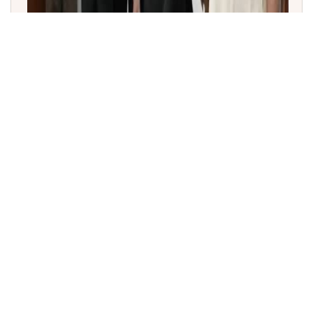
ತಮಿಳುನಾಡು ನಾಡಗೀತೆ ಶಿಷ್ಟಾಚಾರ ವಿವಾದ: ರಾಜ್ಯಪಾಲ ಆರ್.ಎನ್.
ರವಿಗೆ ಸಂಸದರ ಮನವಿ