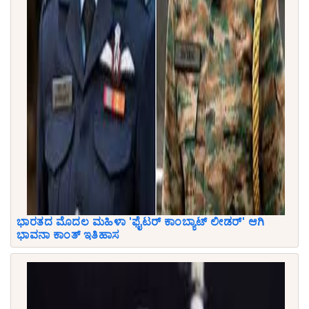
ಭಾರತದ ಮೊದಲ ಮಹಿಳಾ 'ಫೈಟರ್ ಕಾಂಬ್ಯಾಟ್ ಲೀಡರ್' ಆಗಿ
ಭಾವನಾ ಕಾಂತ್ ಇತಿಹಾಸ