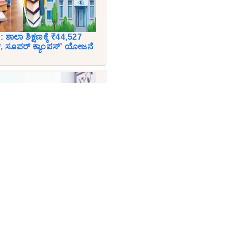
ಾಲಾ ಶಿಕ್ಷಣಕ್ಕೆ ₹44,527
ನ್, ಸೂಪರ್ ಕ್ಯಾಂಪಸ್' ಯೋಜನೆ