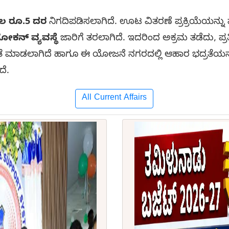
ಲ ರೂ.5 ದರ
ನಿಗದಿಪಡಿಸಲಾಗಿದೆ. ಊಟ ವಿತರಣೆ ಪ್ರಕ್ರಿಯೆಯನ್ನ
ೋಕನ್ ವ್ಯವಸ್ಥೆ
ಜಾರಿಗೆ ತರಲಾಗಿದೆ. ಇದರಿಂದ ಅಕ್ರಮ ತಡೆದು, ಪ್ರತಿ
ೆ ಮಾಡಲಾಗಿದೆ ಹಾಗೂ ಈ ಯೋಜನೆ ನಗರದಲ್ಲಿ ಆಹಾರ ಭದ್ರತೆಯನ
ದೆ.
All Current Affairs