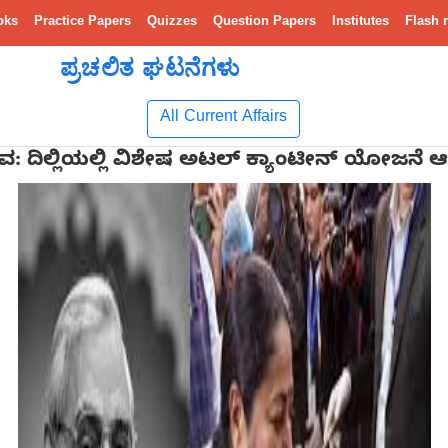
oks
Practice Papers
Quizzes
Question Papers
Institutes
Flash 
ಪ್ರಚಲಿತ ಘಟನೆಗಳು
All Current Affairs
: ದಿಲ್ಲಿಯಲ್ಲಿ ವಿಶೇಷ ಅಟಲ್ ಕ್ಯಾಂಟೀನ್ ಯೋಜನೆ