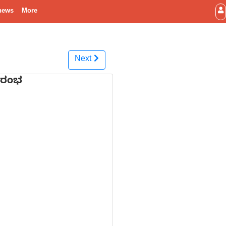
news
More
Next
 ಆರಂಭ