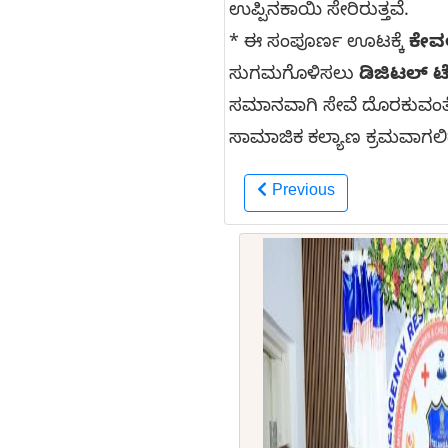
ಉಪ್ಪಿನಕಾಯಿ ಸೇರಿರುತ್ತವೆ.
* ಈ ಸಂಪೂರ್ಣ ಊಟಕ್ಕೆ
ಕೇವ
ಸುಗಮಗೊಳಿಸಲು
ಡಿಜಿಟಲ್ ಟ
ಸಮಾನವಾಗಿ ಸೇವೆ ದೊರಕುವಂತ
ಸಾಮಾಜಿಕ ಕಲ್ಯಾಣ ಕ್ರಮವಾಗಲಿ
Previous