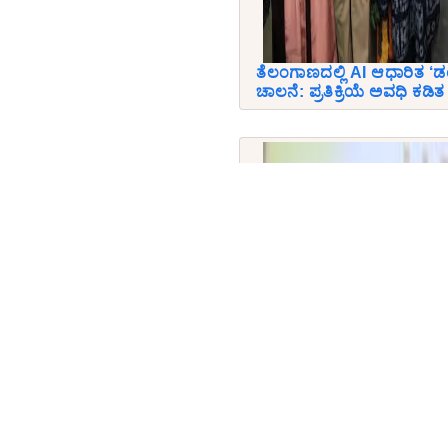
ತೆಲಂಗಾಣದಲ್ಲಿ AI ಆಧಾರಿತ ‘ಡ
ಚಾಲನೆ: ಪ್ರತಿಕ್ರಿಯೆ ಅವಧಿ ಕಡಿತ