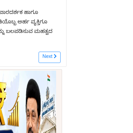
ು ಪಾರದರ್ಶಕ ಹಾಗೂ
ಯೊಬ್ಬ ಅರ್ಹ ವ್ಯಕ್ತಿಗೂ
್ನು ಬಲಪಡಿಸುವ ಮಹತ್ವದ
Next