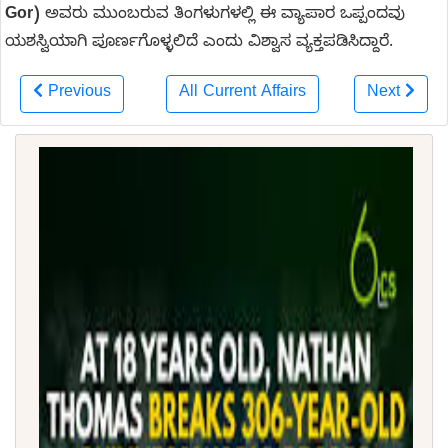
Gor)
ಅವರು ಮುಂಬರುವ ತಿಂಗಳುಗಳಲ್ಲಿ ಈ ವ್ಯಾಪಾರ ಒಪ್ಪಂದವು
ಯಶಸ್ವಿಯಾಗಿ ಪೂರ್ಣಗೊಳ್ಳಲಿದೆ ಎಂದು ವಿಶ್ವಾಸ ವ್ಯಕ್ತಪಡಿಸಿದ್ದಾರೆ.
Previous
All Current Affairs
Next