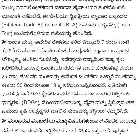
(Brendan Lynch)
ನೇತೃತ್ವದ ತಂಡವು ಭಾರತಕ್ಕೆ ಬರಲಿದ್ದು, ಭಾರತದ
ಮುಖ್ಯ ಸಮಾಲೋಚಕರಾದ
ದರ್ಪನ್ ಜೈನ್
ಅವರ ತಂಡದೊಂದಿಗೆ
ಮಾತುಕತೆ ನಡೆಸಲಿದೆ. ಈ ಭೇಟಿಯು ದ್ವಿಪಕ್ಷೀಯ ವ್ಯಾಪಾರ ಒಪ್ಪಂದದ
(Bilateral Trade Agreement - BTA) ಕಾನೂನು ಪಠ್ಯವನ್ನು (Legal
Text) ಅಂತಿಮಗೊಳಿಸುವ ಗುರಿಯನ್ನು ಹೊಂದಿದೆ.
➤ ಭಾರತ ಮತ್ತು ಅಮೆರಿಕ ದೇಶಗಳು ಕಳೆದ ಫೆಬ್ರುವರಿ 7 ರಂದು ಜಂಟಿ
ಹೇಳಿಕೆಯ ಮೂಲಕ ಮೊದಲ ಹಂತದ ಮಧ್ಯಂತರ ವ್ಯಾಪಾರ ಒಪ್ಪಂದದ
ಚೌಕಟ್ಟನ್ನು ಅಂತಿಮಗೊಳಿಸಿದ್ದು, ಇದರನ್ವಯ ರಷ್ಯಾದಿಂದ ಕಚ್ಚಾ ತೈಲ
ಖರೀದಿಸಿದ ಕಾರಣಕ್ಕೆ ಭಾರತೀಯ ಸರಕುಗಳ ಮೇಲೆ ಹೇರಲಾಗಿದ್ದ ಶೇಕಡಾ
25 ರಷ್ಟು ಹೆಚ್ಚುವರಿ ಸುಂಕವನ್ನು ಅಮೆರಿಕ ಹಿಂಪಡೆದು ಒಟ್ಟಾರೆ ಸುಂಕವನ್ನು
ಶೇಕಡಾ 50 ರಿಂದ ಶೇಕಡಾ 18 ಕ್ಕೆ ಇಳಿಸಲು ಒಪ್ಪಿಕೊಂಡರೆ, ಪ್ರತಿಯಾಗಿ
ಭಾರತವು ಅಮೆರಿಕದ ಕೈಗಾರಿಕಾ ಸರಕುಗಳು ಹಾಗೂ ಒಣಗಿದ ಡಿಸ್ಟಿಲರ್ಸ್
ಧಾನ್ಯಗಳು (DDGs), ಸೋಯಾಬೀನ್ ಎಣ್ಣೆ, ವೈನ್ ಮತ್ತು ಸ್ಪಿರಿಟ್ಸ್‌ನಂತಹ
ಪ್ರಮುಖ ಕೃಷಿ ಉತ್ಪನ್ನಗಳ ಮೇಲಿನ ಸುಂಕವನ್ನು ತಗ್ಗಿಸಲು ಸಮ್ಮತಿಸಿದೆ.
ಮುಂಬರುವ ಮಾತುಕತೆಯ ಮುಖ್ಯ ವಿಷಯಗಳು:
ಜೂನ್ ಮೊದಲ ವಾರದಲ್ಲಿ 
➤
ನಡೆಯಲಿರುವ ಈ ಸಭೆಯಲ್ಲಿ ಕೇವಲ ಸುಂಕ ಕಡಿತ ಮಾತ್ರವಲ್ಲದೆ, ಇನ್ನುಳಿದ 