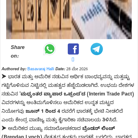
Share
on:
Authored by:
Basavaraj Halli
Date:
28 ಮೇ 2026
➤ ಭಾರತ ಮತ್ತು ಅಮೆರಿಕ ನಡುವಿನ ಆರ್ಥಿಕ ಬಾಂಧವ್ಯವನ್ನು ಮತ್ತಷ್ಟು
ಗಟ್ಟಿಗೊಳಿಸುವ ನಿಟ್ಟಿನಲ್ಲಿ ಮಹತ್ವದ ಹೆಜ್ಜೆಯಿಡಲಾಗಿದೆ. ಉಭಯ ದೇಶಗಳ
ನಡುವಿನ
'ಮಧ್ಯಂತರ ವ್ಯಾಪಾರ ಒಪ್ಪಂದ'ದ (Interim Trade Pact)
ವಿವರಗಳನ್ನು ಅಂತಿಮಗೊಳಿಸಲು ಅಮೆರಿಕದ ಉನ್ನತ ಮಟ್ಟದ
ನಿಯೋಗವು
ಜೂನ್ 1 ರಿಂದ 4
ರವರೆಗೆ ಭಾರತಕ್ಕೆ ಭೇಟಿ ನೀಡಲಿದೆ
ಎಂದು ಕೇಂದ್ರ ವಾಣಿಜ್ಯ ಮತ್ತು ಕೈಗಾರಿಕಾ ಸಚಿವಾಲಯ ತಿಳಿಸಿದೆ.
➤ ಅಮೆರಿಕದ ಮುಖ್ಯ ಸಮಾಲೋಚಕರಾದ
ಬ್ರೆಂಡನ್ ಲಿಂಚ್