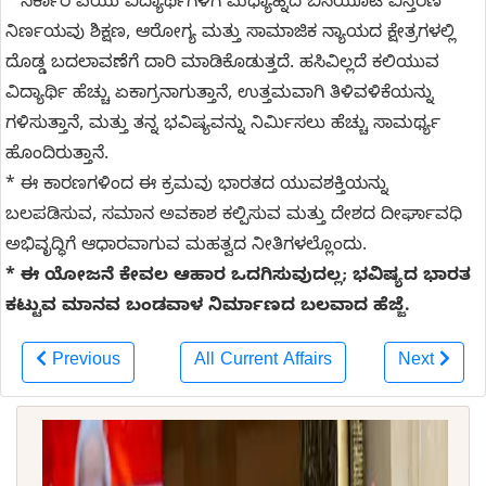
* ಸರ್ಕಾರಿ ಪಿಯು ವಿದ್ಯಾರ್ಥಿಗಳಿಗೆ ಮಧ್ಯಾಹ್ನದ ಬಿಸಿಯೂಟ ವಿಸ್ತರಣೆ
ನಿರ್ಣಯವು ಶಿಕ್ಷಣ, ಆರೋಗ್ಯ ಮತ್ತು ಸಾಮಾಜಿಕ ನ್ಯಾಯದ ಕ್ಷೇತ್ರಗಳಲ್ಲಿ
ದೊಡ್ಡ ಬದಲಾವಣೆಗೆ ದಾರಿ ಮಾಡಿಕೊಡುತ್ತದೆ. ಹಸಿವಿಲ್ಲದೆ ಕಲಿಯುವ
ವಿದ್ಯಾರ್ಥಿ ಹೆಚ್ಚು ಏಕಾಗ್ರನಾಗುತ್ತಾನೆ, ಉತ್ತಮವಾಗಿ ತಿಳಿವಳಿಕೆಯನ್ನು
ಗಳಿಸುತ್ತಾನೆ, ಮತ್ತು ತನ್ನ ಭವಿಷ್ಯವನ್ನು ನಿರ್ಮಿಸಲು ಹೆಚ್ಚು ಸಾಮರ್ಥ್ಯ
ಹೊಂದಿರುತ್ತಾನೆ.
* ಈ ಕಾರಣಗಳಿಂದ ಈ ಕ್ರಮವು ಭಾರತದ ಯುವಶಕ್ತಿಯನ್ನು
ಬಲಪಡಿಸುವ, ಸಮಾನ ಅವಕಾಶ ಕಲ್ಪಿಸುವ ಮತ್ತು ದೇಶದ ದೀರ್ಘಾವಧಿ
ಅಭಿವೃದ್ಧಿಗೆ ಆಧಾರವಾಗುವ ಮಹತ್ವದ ನೀತಿಗಳಲ್ಲೊಂದು.
* ಈ ಯೋಜನೆ ಕೇವಲ ಆಹಾರ ಒದಗಿಸುವುದಲ್ಲ; ಭವಿಷ್ಯದ ಭಾರತ
ಕಟ್ಟುವ ಮಾನವ ಬಂಡವಾಳ ನಿರ್ಮಾಣದ ಬಲವಾದ ಹೆಜ್ಜೆ.
Previous
All Current Affairs
Next