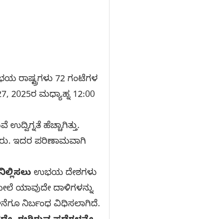
ಉಭಯ ರಾಷ್ಟ್ರಗಳು 72 ಗಂಟೆಗಳ
27, 2025ರ ಮಧ್ಯಾಹ್ನ 12:00
ಿಗ್ನತೆ ಹೆಚ್ಚಾಗಿತ್ತು.
ದ್ದರು. ಇದರ ಪರಿಣಾಮವಾಗಿ
ಿಲ್ಲಿಸಲು
ಉಭಯ ದೇಶಗಳು
ಮೇಲೆ ಯಾವುದೇ ದಾಳಿಗಳನ್ನು
ನೆಗೂ ನಿರ್ಬಂಧ ವಿಧಿಸಲಾಗಿದೆ.