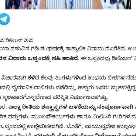
29 ಡಿಸೆಂಬರ್ 2025
ಯಾ ನಡುವಿನ ಗಡಿ ಸಂಘರ್ಷಕ್ಕೆ ತಾತ್ಕಾಲಿಕ ವಿರಾಮ ದೊರೆತಿದೆ. 
ದನ ವಿರಾಮ ಒಪ್ಪಂದಕ್ಕೆ ಸಹಿ ಹಾಕಿವೆ
. ಈ ಒಪ್ಪಂದವು ಡಿಸೆಂಬರ್ 
 ವಿಚಾರವಾಗಿ ಕಳೆದ ಕೆಲವು ತಿಂಗಳುಗಳಿಂದ ಉಭಯ ದೇಶಗಳ ನಡುವೆ ಉದ್ವ
ದಲ್ಲಿ ವೈಮಾನಿಕ ದಾಳಿಗಳು ನಡೆದಿದ್ದು, ಹತ್ತಾರು ಜನರು ಮೃತಪಟ್ಟಿ
್ಥಳಾಂತರಗೊಳ್ಳಬೇಕಾದ ಪರಿಸ್ಥಿತಿ ನಿರ್ಮಾಣವಾಗಿತ್ತು.
ಕಾರ,
ಎಲ್ಲಾ ರೀತಿಯ ಶಸ್ತ್ರಾಸ್ತ್ರಗಳ ಬಳಕೆಯನ್ನು ಸಂಪೂರ್ಣವಾಗಿ ನ
ನಾಗರಿಕ ವಸ್ತುಗಳು, ಮೂಲಸೌಕರ್ಯಗಳು ಹಾಗೂ ಮಿಲಿಟರಿ ಗುರಿಗಳ 
ಒಪ್ಪಂದದಲ್ಲಿ ಉಲ್ಲೇಖಿಸಲಾಗಿದೆ. ಜೊತೆಗೆ, ವಾಯುಪ್ರದೇಶ ಉಲ್ಲಂಘ