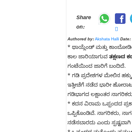
Share
on:
Authored by:
Akshata Halli
Date:
* ಥಾಯ್ಲೆಂಡ್ ಮತ್ತು ಕಾಂಬೋಡಿ
ಕಾಲ ಜಾರಿಯಾಗುವ
ತಕ್ಷಣದ ಕ
ಗಂಟೆಯಿಂದ ಜಾರಿಗೆ ಬಂದಿದೆ.
* ಗಡಿ ಪ್ರದೇಶಗಳ ಮೇಲಿನ ಹಕ್ಕು
ಇತ್ತೀಚೆಗೆ ನಡೆದ ಭಾರೀ ಹೋರಾಟ
ಗಡಿಭಾಗದ ಲಕ್ಷಾಂತರ ನಾಗರಿಕರು ಸ
* ಕದನ ವಿರಾಮ ಒಪ್ಪಂದದ ಪ್ರ
ಒಪ್ಪಿಕೊಂಡಿವೆ. ನಾಗರಿಕರು, 
ನಡೆಸಬಾರದು ಎಂದು ಸ್ಪಷ್ಟವಾಗಿ 