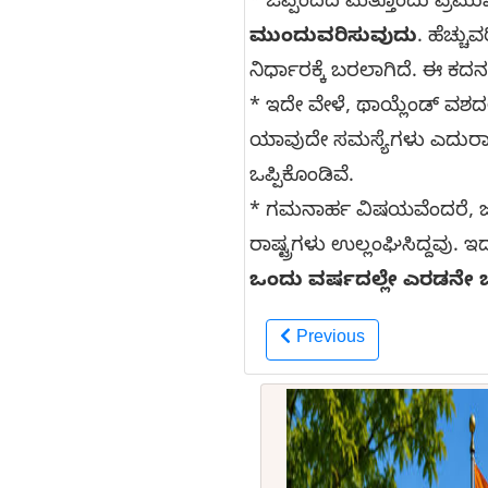
* ಒಪ್ಪಂದದ ಮತ್ತೊಂದು ಪ್ರಮ
ಮುಂದುವರಿಸುವುದು
. ಹೆಚ್ಚು
ನಿರ್ಧಾರಕ್ಕೆ ಬರಲಾಗಿದೆ. ಈ ಕ
* ಇದೇ ವೇಳೆ, ಥಾಯ್ಲೆಂಡ್ ವ
ಯಾವುದೇ ಸಮಸ್ಯೆಗಳು ಎದುರಾದ
ಒಪ್ಪಿಕೊಂಡಿವೆ.
* ಗಮನಾರ್ಹ ವಿಷಯವೆಂದರೆ, ಜುಲ
ರಾಷ್ಟ್ರಗಳು ಉಲ್ಲಂಘಿಸಿದ್ದವು
ಒಂದು ವರ್ಷದಲ್ಲೇ ಎರಡನೇ ಬಾ
Previous