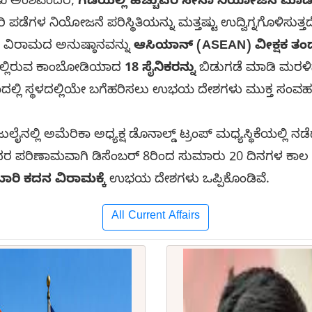
ುಖ ಅಂಶವೆಂದರೆ,
ಗಡಿಯಲ್ಲಿ ಹೆಚ್ಚುವರಿ ಸೇನಾ ನಿಯೋಜನೆ ಮಾಡ
ವರಿ ಪಡೆಗಳ ನಿಯೋಜನೆ ಪರಿಸ್ಥಿತಿಯನ್ನು ಮತ್ತಷ್ಟು ಉದ್ವಿಗ್ನಗೊಳಿಸು
ದನ ವಿರಾಮದ ಅನುಷ್ಠಾನವನ್ನು
ಆಸಿಯಾನ್ (ASEAN) ವೀಕ್ಷಕ ತಂ
ಶದಲ್ಲಿರುವ ಕಾಂಬೋಡಿಯಾದ
18 ಸೈನಿಕರನ್ನು
ಬಿಡುಗಡೆ ಮಾಡಿ ಮರಳಿಸು
ಲ್ಲಿ ಸ್ಥಳದಲ್ಲಿಯೇ ಬಗೆಹರಿಸಲು ಉಭಯ ದೇಶಗಳು ಮುಕ್ತ ಸಂವ
ೈನಲ್ಲಿ ಅಮೆರಿಕಾ ಅಧ್ಯಕ್ಷ ಡೊನಾಲ್ಡ್ ಟ್ರಂಪ್ ಮಧ್ಯಸ್ಥಿಕೆಯಲ್
. ಇದರ ಪರಿಣಾಮವಾಗಿ ಡಿಸೆಂಬರ್ 8ರಿಂದ ಸುಮಾರು 20 ದಿನಗಳ ಕಾಲ 
ರಿ ಕದನ ವಿರಾಮಕ್ಕೆ
ಉಭಯ ದೇಶಗಳು ಒಪ್ಪಿಕೊಂಡಿವೆ.
All Current Affairs