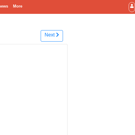
news
More
Next