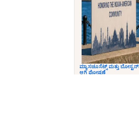
ಮ್ಯಾಸಚೂಸೆಟ್ಸ್ ಮತ್ತು ಬೋಸ್ಟನ್
ಆಗಿ ಘೋಷಣೆ