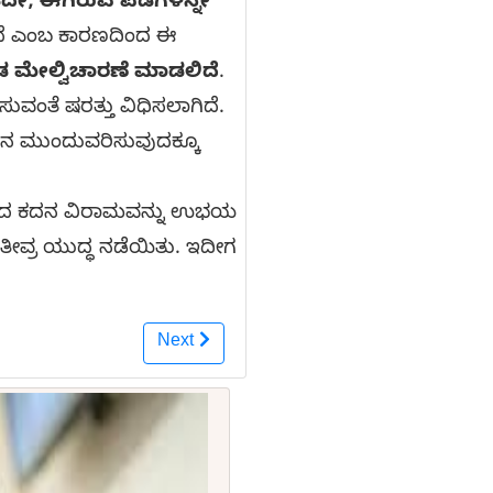
ದೇ, ಈಗಿರುವ ಪಡೆಗಳನ್ನೇ
ತ್ತದೆ ಎಂಬ ಕಾರಣದಿಂದ ಈ
ಡ ಮೇಲ್ವಿಚಾರಣೆ ಮಾಡಲಿದೆ
.
ವಂತೆ ಷರತ್ತು ವಿಧಿಸಲಾಗಿದೆ.
ಹನ ಮುಂದುವರಿಸುವುದಕ್ಕೂ
ಲಿ ನಡೆದ ಕದನ ವಿರಾಮವನ್ನು ಉಭಯ
ತೀವ್ರ ಯುದ್ಧ ನಡೆಯಿತು. ಇದೀಗ
Next