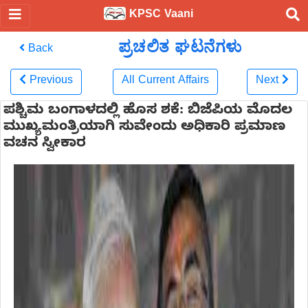
KPSC Vaani
ಪ್ರಚಲಿತ ಘಟನೆಗಳು
Back
Previous
All Current Affairs
Next
ಪಶ್ಚಿಮ ಬಂಗಾಳದಲ್ಲಿ ಹೊಸ ಶಕೆ: ಬಿಜೆಪಿಯ ಮೊದಲ
ಮುಖ್ಯಮಂತ್ರಿಯಾಗಿ ಸುವೇಂದು ಅಧಿಕಾರಿ ಪ್ರಮಾಣ
ವಚನ ಸ್ವೀಕಾರ