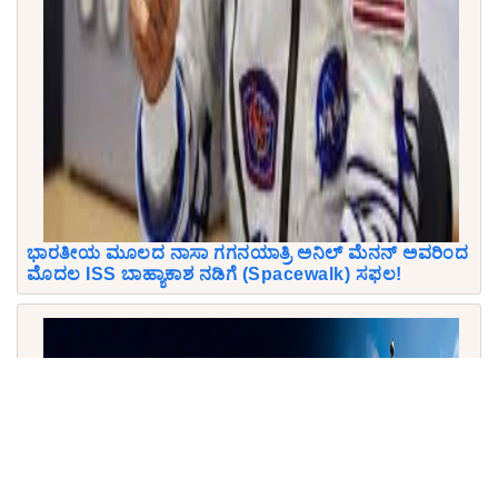
ಭಾರತೀಯ ಮೂಲದ ನಾಸಾ ಗಗನಯಾತ್ರಿ ಅನಿಲ್ ಮೆನನ್ ಅವರಿಂದ
ಮೊದಲ ISS ಬಾಹ್ಯಾಕಾಶ ನಡಿಗೆ (Spacewalk) ಸಫಲ!