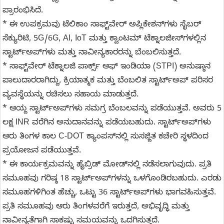
ಪ್ರಾರಂಭಿಸಿದೆ.
* ಈ ಉಪಕ್ರಮವು ಟೆಲಿಕಾಂ ಸಾಫ್ಟ್‌ವೇರ್ ಅಪ್ಲಿಕೇಶನ್‌ಗಳು ಸೈಬರ್
ಸೆಕ್ಯುರಿಟಿ, 5G/6G, AI, IoT ಮತ್ತು ಕ್ವಾಂಟಮ್ ಟೆಕ್ನಾಲಜೀಸ್‌ಗಳಲ್ಲಿನ
ಸ್ಟಾರ್ಟ್‌ಅಪ್‌ಗಳು ಮತ್ತು ನಾವೀನ್ಯಕಾರರನ್ನು ಬೆಂಬಲಿಸುತ್ತದೆ.
* ಸಾಫ್ಟ್‌ವೇರ್ ಟೆಕ್ನಾಲಜಿ ಪಾರ್ಕ್ಸ್ ಆಫ್ ಇಂಡಿಯಾ (STPI) ಅನುಷ್ಠಾನ
ಪಾಲುದಾರರಾಗಿದ್ದು, ಕ್ರಿಯಾತ್ಮಕ ಮತ್ತು ಬೆಂಬಲಿತ ಸ್ಟಾರ್ಟ್‌ಅಪ್ ಪರಿಸರ
ವ್ಯವಸ್ಥೆಯನ್ನು ರಚಿಸಲು ಸಹಾಯ ಮಾಡುತ್ತದೆ.
* ಆಯ್ದ ಸ್ಟಾರ್ಟ್‌ಅಪ್‌ಗಳು ಸಮಗ್ರ ಬೆಂಬಲವನ್ನು ಪಡೆಯುತ್ತವೆ. ಅವರು 5
ಲಕ್ಷ INR ವರೆಗಿನ ಅನುದಾನವನ್ನು ಪಡೆಯಬಹುದು. ಸ್ಟಾರ್ಟ್‌ಅಪ್‌ಗಳು
ಆರು ತಿಂಗಳ ಕಾಲ C-DOT ಕ್ಯಾಂಪಸ್‌ನಲ್ಲಿ ಸುಸಜ್ಜಿತ ಕಚೇರಿ ಸ್ಥಳದಿಂದ
ಪ್ರಯೋಜನ ಪಡೆಯುತ್ತವೆ.
* ಈ ಕಾರ್ಯಕ್ರಮವನ್ನು ಹೈಬ್ರಿಡ್ ಮೋಡ್‌ನಲ್ಲಿ ನಡೆಸಲಾಗುವುದು. ಪ್ರತಿ
ಸಮೂಹವು ಗರಿಷ್ಠ 18 ಸ್ಟಾರ್ಟ್‌ಅಪ್‌ಗಳನ್ನು ಒಳಗೊಂಡಿರಬಹುದು. ಎರಡು
ಸಮೂಹಗಳಿಗಿಂತ ಹೆಚ್ಚು, ಒಟ್ಟು 36 ಸ್ಟಾರ್ಟ್‌ಅಪ್‌ಗಳು ಭಾಗವಹಿಸುತ್ತವೆ.
ಪ್ರತಿ ಸಮೂಹವು ಆರು ತಿಂಗಳವರೆಗೆ ಇರುತ್ತದೆ, ಅಭಿವೃದ್ಧಿ ಮತ್ತು
ನಾವೀನ್ಯತೆಗಾಗಿ ಸಾಕಷ್ಟು ಸಮಯವನ್ನು ಒದಗಿಸುತ್ತದೆ.