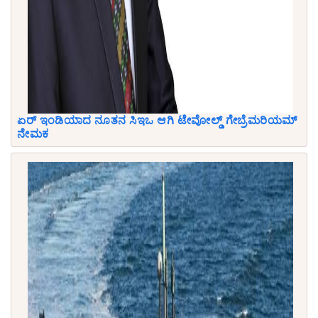
ಏರ್ ಇಂಡಿಯಾದ ನೂತನ ಸಿಇಒ ಆಗಿ ಟೇವೋಲ್ಡ್ ಗೇಬ್ರೆಮರಿಯಮ್
ನೇಮಕ