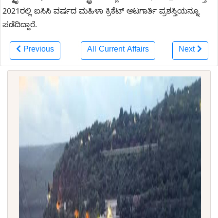
2021ರಲ್ಲಿ ಐಸಿಸಿ ವರ್ಷದ ಮಹಿಳಾ ಕ್ರಿಕೆಟ್ ಆಟಗಾರ್ತಿ ಪ್ರಶಸ್ತಿಯನ್ನೂ
ಪಡೆದಿದ್ದಾರೆ.
Previous
All Current Affairs
Next