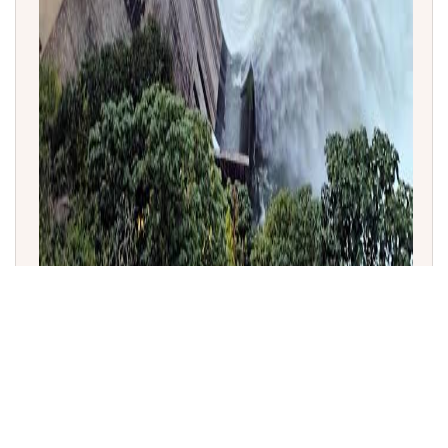
ಕೃಷ್ಣಾ ನದಿಯ ಶ್ರೀಶೈಲಂ ಜಲವಿದ್ಯುತ್ ಯೋಜನೆ