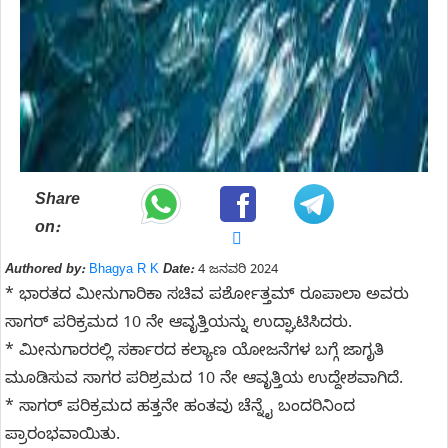
Share
on:
Authored by:
Bhagya R K
Date:
4 ಜನವರಿ 2024
* ಭಾರತದ ಮೀನುಗಾರಿಕಾ ಸಚಿವ ಪರ್ಶೋತ್ತಮ್ ರೂಪಾಲಾ ಅವರು
ಸಾಗರ್ ಪರಿಕ್ರಮದ 10 ನೇ ಆವೃತ್ತಿಯನ್ನು ಉದ್ಘಾಟಿಸಿದರು.
* ಮೀನುಗಾರರಲ್ಲಿ ಸರ್ಕಾರದ ಕಲ್ಯಾಣ ಯೋಜನೆಗಳ ಬಗ್ಗೆ ಜಾಗೃತಿ
ಮೂಡಿಸುವ ಸಾಗರ ಪರಿಶ್ರಮದ 10 ನೇ ಆವೃತ್ತಿಯ ಉದ್ದೇಶವಾಗಿದೆ.
* ಸಾಗರ್ ಪರಿಕ್ರಮದ ಹತ್ತನೇ ಹಂತವು ಚೆನ್ನೈ ಬಂದರಿನಿಂದ
ಪ್ರಾರಂಭವಾಯಿತು.