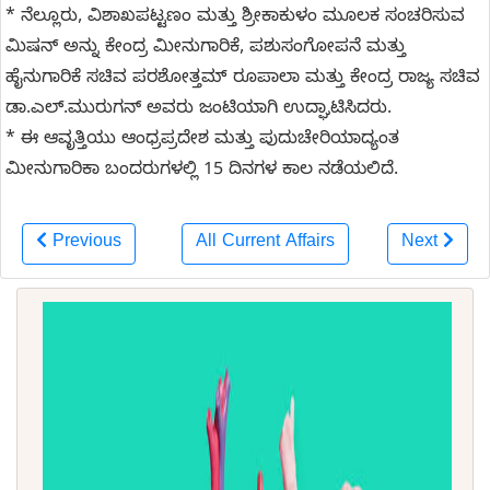
* ನೆಲ್ಲೂರು, ವಿಶಾಖಪಟ್ಟಣಂ ಮತ್ತು ಶ್ರೀಕಾಕುಳಂ ಮೂಲಕ ಸಂಚರಿಸುವ
ಮಿಷನ್ ಅನ್ನು ಕೇಂದ್ರ ಮೀನುಗಾರಿಕೆ, ಪಶುಸಂಗೋಪನೆ ಮತ್ತು
ಹೈನುಗಾರಿಕೆ ಸಚಿವ ಪರಶೋತ್ತಮ್ ರೂಪಾಲಾ ಮತ್ತು ಕೇಂದ್ರ ರಾಜ್ಯ ಸಚಿವ
ಡಾ.ಎಲ್.ಮುರುಗನ್ ಅವರು ಜಂಟಿಯಾಗಿ ಉದ್ಘಾಟಿಸಿದರು.
* ಈ ಆವೃತ್ತಿಯು ಆಂಧ್ರಪ್ರದೇಶ ಮತ್ತು ಪುದುಚೇರಿಯಾದ್ಯಂತ
ಮೀನುಗಾರಿಕಾ ಬಂದರುಗಳಲ್ಲಿ 15 ದಿನಗಳ ಕಾಲ ನಡೆಯಲಿದೆ.
Previous
All Current Affairs
Next