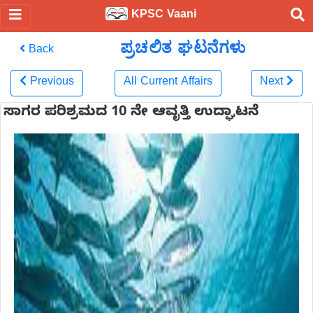
KPSC Vaani
ಪ್ರಚಲಿತ ಘಟನೆಗಳು
Back
Previous
All Current Affairs
Next
ಸಾಗರ ಪರಿಶ್ರಮದ 10 ನೇ ಆವೃತ್ತಿ ಉದ್ಘಾಟನೆ