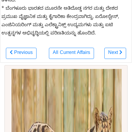
ತಿಳಿಸಿದೆ.
* ಬೆಂಗಳೂರು ಭಾರತದ ಮೂರನೇ ಅತಿದೊಡ್ಡ ನಗರ ಮತ್ತು ದೇಶದ
ಪ್ರಮುಖ ವೈಜ್ಞಾನಿಕ ಮತ್ತು ಕೈಗಾರಿಕಾ ಕೇಂದ್ರವಾಗಿದ್ದು, ಏರೋಸ್ಪೇಸ್, ​​
ಎಂಜಿನಿಯರಿಂಗ್ ಮತ್ತು ಎಲೆಕ್ಟ್ರಾನಿಕ್ಸ್ ಉದ್ಯಮಗಳು ಮತ್ತು ಐಟಿ
ಉತ್ಪನ್ನಗಳ ಅಭಿವೃದ್ಧಿಯಲ್ಲಿ ಪರಿಣತಿಯನ್ನು ಹೊಂದಿದೆ.
Previous
All Current Affairs
Next