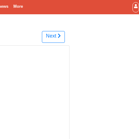
news
More
Next