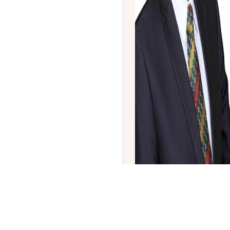
ಏರ್ ಇಂಡಿಯಾದ ನೂತನ ಸಿಇಒ 
ಗೇಬ್ರೆಮರಿಯಮ್ ನೇಮಕ