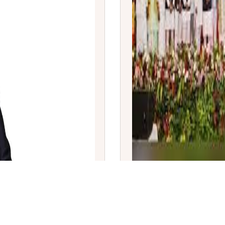
ಆಗಿ ಟೇವೋಲ್ಡ್
ಕರ್ನಾಟಕ ಸಚಿವ ಸಂಪುಟ ವಿಸ್ತ
ಪ್ರಮಾಣವಚನ