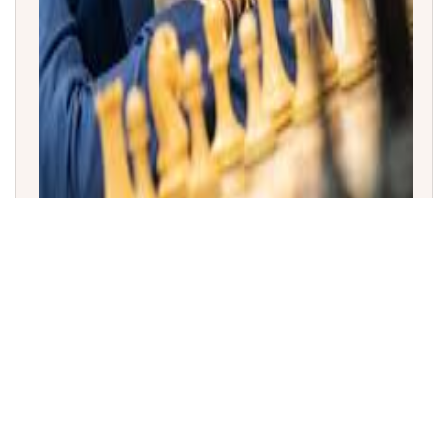
ಸೇಂಟ್ ಲೂಯಿಸ್ ರ್ಯಾಪಿಡ್ ಚೆಸ್ 2026: ಪ್ರಜ್ಞಾನಂದಗೆ ಅಗ್ರಸ್ಥಾನ