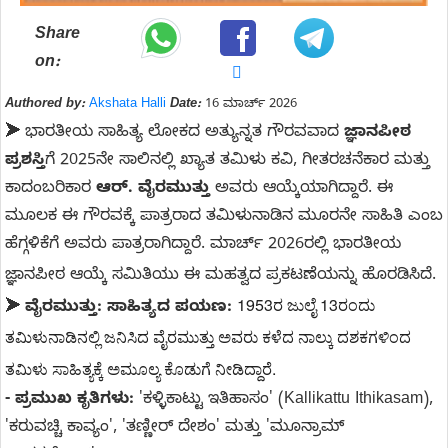
Share
on:
Authored by:
Akshata Halli
Date:
16 ಮಾರ್ಚ್ 2026
➤
ಭಾರತೀಯ ಸಾಹಿತ್ಯ ಲೋಕದ ಅತ್ಯುನ್ನತ ಗೌರವವಾದ
ಜ್ಞಾನಪೀಠ
ಪ್ರಶಸ್ತಿ
ಗೆ 2025ನೇ ಸಾಲಿನಲ್ಲಿ ಖ್ಯಾತ ತಮಿಳು ಕವಿ, ಗೀತರಚನೆಕಾರ ಮತ್ತು
ಕಾದಂಬರಿಕಾರ
ಆರ್. ವೈರಮುತ್ತು
ಅವರು ಆಯ್ಕೆಯಾಗಿದ್ದಾರೆ. ಈ
ಮೂಲಕ ಈ ಗೌರವಕ್ಕೆ ಪಾತ್ರರಾದ ತಮಿಳುನಾಡಿನ ಮೂರನೇ ಸಾಹಿತಿ ಎಂಬ
ಹೆಗ್ಗಳಿಕೆಗೆ ಅವರು ಪಾತ್ರರಾಗಿದ್ದಾರೆ. ಮಾರ್ಚ್ 2026ರಲ್ಲಿ ಭಾರತೀಯ
ಜ್ಞಾನಪೀಠ ಆಯ್ಕೆ ಸಮಿತಿಯು ಈ ಮಹತ್ವದ ಪ್ರಕಟಣೆಯನ್ನು ಹೊರಡಿಸಿದೆ.
1953ರ ಜುಲೈ 13ರಂದು
➤
ವೈರಮುತ್ತು: ಸಾಹಿತ್ಯದ ಪಯಣ:
ತಮಿಳುನಾಡಿನಲ್ಲಿ ಜನಿಸಿದ ವೈರಮುತ್ತು ಅವರು ಕಳೆದ ನಾಲ್ಕು ದಶಕಗಳಿಂದ
ತಮಿಳು ಸಾಹಿತ್ಯಕ್ಕೆ ಅಮೂಲ್ಯ ಕೊಡುಗೆ ನೀಡಿದ್ದಾರೆ.
- ಪ್ರಮುಖ ಕೃತಿಗಳು:
'ಕಳ್ಳಿಕಾಟ್ಟು ಇತಿಹಾಸಂ' (Kallikattu Ithikasam),
'ಕರುವಚ್ಚಿ ಕಾವ್ಯಂ', 'ತಣ್ಣೀರ್ ದೇಶಂ' ಮತ್ತು 'ಮೂನ್ರಾಮ್