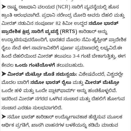
➤
ರಾಷ್ಟ್ರ ರಾಜಧಾನಿ ವಲಯದ (NCR) ಸಾರಿಗೆ ವ್ಯವಸ್ಥೆಯಲ್ಲಿ ಹೊಸ
ಕ್ರಾಂತಿ ಆರಂಭವಾಗಿದೆ. ಪ್ರಧಾನಿ ನರೇಂದ್ರ ಮೋದಿ ಅವರು ದೆಹಲಿ ಮತ್ತು
ಮೀರತ್ ನಡುವಿನ ಸಂಪೂರ್ಣ 82 ಕಿಮೀ ಉದ್ದದ
ನಮೋ ಭಾರತ್
ಪ್ರಾದೇಶಿಕ ಕ್ಷಿಪ್ರ ಸಾರಿಗೆ ವ್ಯವಸ್ಥೆ (RRTS)
ಕಾರಿಡಾರ್ ಅನ್ನು
ಉದ್ಘಾಟಿಸುವುದರೊಂದಿಗೆ, ಭಾರತದ ಮೊದಲ ಸೆಮಿ-ಹೈಸ್ಪೀಡ್ ಪ್ರಾದೇಶಿಕ
ರೈಲು ಸೇವೆ ಈಗ ಸಾರ್ವಜನಿಕರಿಗೆ ಪೂರ್ಣ ಪ್ರಮಾಣದಲ್ಲಿ ಲಭ್ಯವಿದೆ.ಈ
ಹಿಂದೆ ದೆಹಲಿಯಿಂದ ಮೀರತ್ ತಲುಪಲು 3-4 ಗಂಟೆ ಬೇಕಾಗುತ್ತಿತ್ತು, ಈಗ
ಕೇವಲ
ಒಂದು ಗಂಟೆಯೊಳಗೆ
ತಲುಪಬಹುದು.
➤
ಮೀರತ್ ಮೆಟ್ರೋ ಜೊತೆ ಸಮನ್ವಯ:
ವಿಶೇಷವೆಂದರೆ, ವಿಶ್ವದಲ್ಲೇ
ಮೊದಲ ಬಾರಿಗೆ
ನಮೋ ಭಾರತ್ ರೈಲು
ಮತ್ತು
ಮೀರತ್ ಮೆಟ್ರೋ
ಒಂದೇ ಹಳಿ ಮತ್ತು ಒಂದೇ ಪ್ಲಾಟ್‌ಫಾರ್ಮ್ ಅನ್ನು ಹಂಚಿಕೊಳ್ಳಲಿವೆ.
ಇದರಿಂದ ಮೀರತ್ ನಗರದ ಒಳಗಿನ ಸಂಚಾರ ಮತ್ತು ದೆಹಲಿಗೆ ಹೋಗುವ
ಸಂಚಾರ ಎರಡೂ ಸುಲಭವಾಗಲಿದೆ.
➤
ನಮೋ ಭಾರತ್ ಕಾರಿಡಾರ್ ಉದ್ಯೋಗಾವಕಾಶ ಹೆಚ್ಚಿಸುವ ಮೂಲಕ
ಆರ್ಥಿಕ ಪ್ರಗತಿಗೆ, ಖಾಸಗಿ ವಾಹನಗಳ ಬಳಕೆಯನ್ನು ಕಡಿಮೆ ಮಾಡುವ