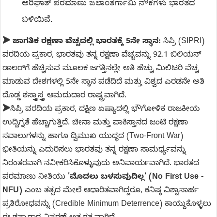
ಅರಿಘಾತ್ ಪರಮಾಣು ಜಲಾಂತರ್ಗಾಮಿ ನೌಕೆಗಳು ಭಾರತದ 
ಬಳಿಯಿವೆ.
➤
ಜಾಗತಿಕ ರಕ್ಷಣಾ ವೆಚ್ಚದಲ್ಲಿ ಭಾರತಕ್ಕೆ 5ನೇ ಸ್ಥಾನ:
ಸಿಪ್ರಿ (SIPRI)
ವರದಿಯ ಪ್ರಕಾರ, ಭಾರತವು ತನ್ನ ರಕ್ಷಣಾ ವೆಚ್ಚವನ್ನು 92.1 ಬಿಲಿಯನ್
ಡಾಲರ್‌ಗೆ ಹೆಚ್ಚಿಸುವ ಮೂಲಕ ಜಗತ್ತಿನಲ್ಲೇ ಅತಿ ಹೆಚ್ಚು ಮಿಲಿಟರಿ ವೆಚ್ಚ
ಮಾಡುವ ದೇಶಗಳಲ್ಲಿ 5ನೇ ಸ್ಥಾನ ಪಡೆದಿದೆ ಮತ್ತು ವಿಶ್ವದ ಎರಡನೇ ಅತಿ
ದೊಡ್ಡ ಶಸ್ತ್ರಾಸ್ತ್ರ ಆಮದುದಾರ ರಾಷ್ಟ್ರವಾಗಿದೆ.
➤
ಸಿಪ್ರಿ ವರದಿಯ ಪ್ರಕಾರ, ದಕ್ಷಿಣ ಏಷ್ಯಾದಲ್ಲಿ ಭೌಗೋಳಿಕ ರಾಜಕೀಯ
ಉದ್ವಿಗ್ನತೆ ಹೆಚ್ಚಾಗುತ್ತಿದೆ. ಚೀನಾ ಮತ್ತು ಪಾಕಿಸ್ತಾನದ ಜಂಟಿ ರಕ್ಷಣಾ
ಸವಾಲುಗಳನ್ನು ಹಾಗೂ ದ್ವಿಮುಖ ಯುದ್ಧದ (Two-Front War)
ಭೀತಿಯನ್ನು ಎದುರಿಸಲು ಭಾರತವು ತನ್ನ ರಕ್ಷಣಾ ಸಾಮರ್ಥ್ಯವನ್ನು
ನಿರಂತರವಾಗಿ ನವೀಕರಿಸಿಕೊಳ್ಳುವುದು ಅನಿವಾರ್ಯವಾಗಿದೆ. ಭಾರತದ
ಪರಮಾಣು ನೀತಿಯು
'ಮೊದಲು ಬಳಸುವುದಿಲ್ಲ' (No First Use -
NFU)
ಎಂಬ ತತ್ವದ ಮೇಲೆ ಆಧಾರಿತವಾಗಿದ್ದರೂ, ಕನಿಷ್ಠ ವಿಶ್ವಾಸಾರ್ಹ
ಪ್ರತಿರೋಧವನ್ನು (Credible Minimum Deterrence) ಕಾಯ್ದುಕೊಳ್ಳಲು