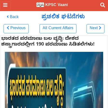
KPSC Vaani
ಪ್ರಚಲಿತ ಘಟನೆಗಳು
Back
Previous
All Current Affairs
Next
ಭಾರತದ ಪರಮಾಣು ಬಲ ವೃದ್ಧಿ: ದೇಶದ
ಶಸ್ತ್ರಾಗಾರದಲ್ಲೀಗ 190 ಪರಮಾಣು ಸಿಡಿತಲೆಗಳು!