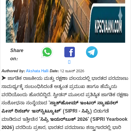
Share
on:
Authored by:
Akshata Halli
Date:
12 ಜೂನ್ 2026
➤
ಜಾಗತಿಕ ರಾಜಕೀಯ ಮತ್ತು ರಕ್ಷಣಾ ವಲಯದಲ್ಲಿ ಭಾರತದ ಪರಮಾಣು
ಸಾಮರ್ಥ್ಯಕ್ಕೆ ಸಂಬಂಧಿಸಿದಂತೆ ಅತ್ಯಂತ ಪ್ರಮುಖ ಹಾಗೂ ಹೆಮ್ಮೆಯ
ವರದಿಯೊಂದು ಹೊರಬಿದ್ದಿದೆ. ಸ್ವೀಡನ್ ಮೂಲದ ಪ್ರತಿಷ್ಠಿತ ಜಾಗತಿಕ ರಕ್ಷಣಾ
ಸಂಶೋಧನಾ ಸಂಸ್ಥೆಯಾದ
'ಸ್ಟಾಕ್‌ಹೋಮ್ ಇಂಟರ್ ನ್ಯಾಷನಲ್
ಪೀಸ್ ರಿಸರ್ಚ್ ಇನ್‌ಸ್ಟಿಟ್ಯೂಟ್' (SIPRI - ಸಿಪ್ರಿ)
ಬಿಡುಗಡೆ
ಮಾಡಿರುವ ಇತ್ತೀಚಿನ
'ಸಿಪ್ರಿ ಇಯರ್‌ಬುಕ್ 2026' (SIPRI Yearbook
2026)
ವರದಿಯ ಪ್ರಕಾರ, ಭಾರತದ ಪರಮಾಣು ಶಸ್ತ್ರಾಗಾರದಲ್ಲಿ ಭಾರಿ