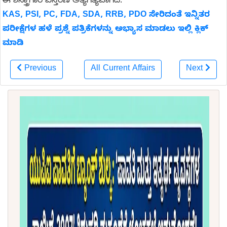
ಈ ಶಸ್ತ್ರಾಗಾರ ವಿಸ್ತರಣೆ ಅತ್ಯಗತ್ಯವಾಗಿದೆ.
KAS, PSI, PC, FDA, SDA, RRB, PDO ಸೇರಿದಂತೆ ಇನ್ನಿತರ
ಪರೀಕ್ಷೆಗಳ ಹಳೆ ಪ್ರಶ್ನೆ ಪತ್ರಿಕೆಗಳನ್ನು ಅಭ್ಯಾಸ ಮಾಡಲು ಇಲ್ಲಿ ಕ್ಲಿಕ್
ಮಾಡಿ
Previous
All Current Affairs
Next