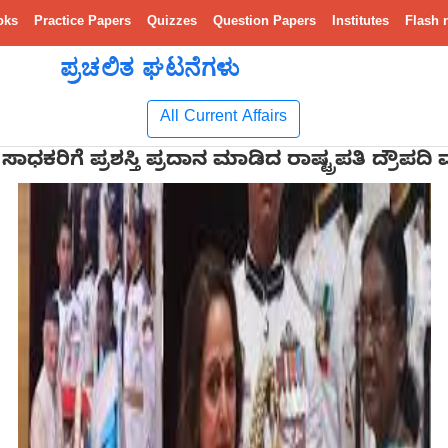
oks
Practice Papers
Quizzes
Question Papers
Institutes
Flash 
ಪ್ರಚಲಿತ ಘಟನೆಗಳು
All Current Affairs
6 ಸಾಧಕರಿಗೆ ಪ್ರಶಸ್ತಿ ಪ್ರದಾನ ಮಾಡಿದ ರಾಷ್ಟ್ರಪತಿ ದ್ರೌಪದ