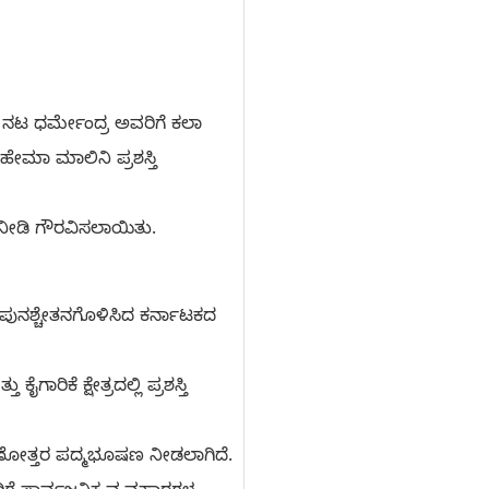
ದ ನಟ ಧರ್ಮೇಂದ್ರ ಅವರಿಗೆ ಕಲಾ
ೇಮಾ ಮಾಲಿನಿ ಪ್ರಶಸ್ತಿ
 ನೀಡಿ ಗೌರವಿಸಲಾಯಿತು.
ಪುನಶ್ಚೇತನಗೊಳಿಸಿದ ಕರ್ನಾಟಕದ
ೆ ಕ್ಷೇತ್ರದಲ್ಲಿ ಪ್ರಶಸ್ತಿ
ರಣೋತ್ತರ ಪದ್ಮಭೂಷಣ ನೀಡಲಾಗಿದೆ.