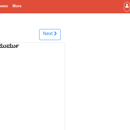
news
More
Next
ಿ ಮುರ್ಮು