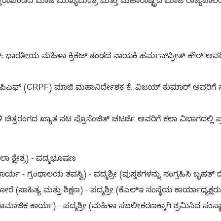
್ತರಾಖಂಡದ ಮಾಜಿ ಮುಖ್ಯಮಂತ್ರಿ ಮತ್ತು ಮಹಾರಾಷ್ಟ್ರದ ಮಾಜಿ ರಾಜ್ಯಪಾಲರ
್: ಭಾರತೀಯ ಮಹಿಳಾ ಕ್ರಿಕೆಟ್ ತಂಡದ ನಾಯಕಿ ಹರ್ಮನ್‌ಪ್ರೀತ್ ಕೌರ್ ಅವರಿಗೆ ಕ್
‌ಪಿಎಫ್ (CRPF) ಮಾಜಿ ಮಹಾನಿರ್ದೇಶಕ ಕೆ. ವಿಜಯ್ ಕುಮಾರ್ ಅವರಿಗೆ ನಾಗ
ಿ ಚಿತ್ರರಂಗದ ಖ್ಯಾತ ನಟ ಪ್ರೊಸೆಂಜಿತ್ ಚಟರ್ಜಿ ಅವರಿಗೆ ಕಲಾ ವಿಭಾಗದಲ್ಲಿ ಪ್ರ
ಾ ಕ್ಷೇತ್ರ) - ಪದ್ಮಭೂಷಣ
್ಯ - ಗ್ರಂಥಾಲಯ ತಪಸ್ವಿ) - ಪದ್ಮಶ್ರೀ (ಪುಸ್ತಕಗಳನ್ನು ಸಂಗ್ರಹಿಸಿ ಬೃಹತ್
 (ಸಾಹಿತ್ಯ ಮತ್ತು ಶಿಕ್ಷಣ) - ಪದ್ಮಶ್ರೀ (ಕೆಎಲ್‌ಇ ಸಂಸ್ಥೆಯ ಕಾರ್ಯಾಧ್ಯಕ್ಷರು 
ಸಾಮಾಜಿಕ ಕಾರ್ಯ) - ಪದ್ಮಶ್ರೀ (ಮಹಿಳಾ ಸಬಲೀಕರಣಕ್ಕಾಗಿ ಶ್ರಮಿಸಿದ ಸಂಸ್