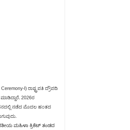
eremony-I) ರಾಷ್ಟ್ರಪತಿ ದ್ರೌಪದಿ
ನ ಮಾಡಿದ್ದಾರೆ. 2026ರ
ಪತಿ ಭವನದಲ್ಲಿ ನಡೆದ ಮೊದಲ ಹಂತದ
ಲಾಗುವುದು.
ತೀಯ ಮಹಿಳಾ ಕ್ರಿಕೆಟ್ ತಂಡದ