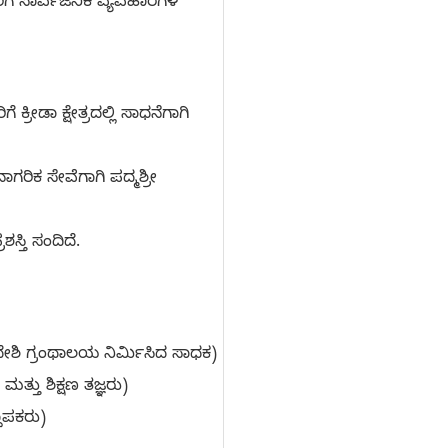
ಿಗೆ ಸಾರ್ವಜನಿಕ ವ್ಯವಹಾರಗಳ
ರೀಡಾ ಕ್ಷೇತ್ರದಲ್ಲಿ ಸಾಧನೆಗಾಗಿ
ರಿಕ ಸೇವೆಗಾಗಿ ಪದ್ಮಶ್ರೀ
ಶಸ್ತಿ ಸಂದಿದೆ.
 ದೇಶಿ ಗ್ರಂಥಾಲಯ ನಿರ್ಮಿಸಿದ ಸಾಧಕ)
ಮತ್ತು ಶಿಕ್ಷಣ ತಜ್ಞರು)
ಥಾಪಕರು)