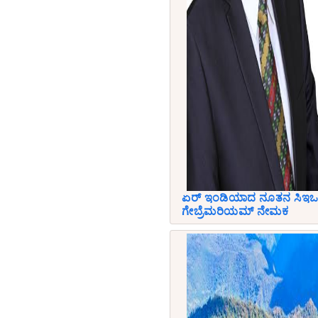
ಏರ್ ಇಂಡಿಯಾದ ನೂತನ ಸಿಇಒ 
ಗೇಬ್ರೆಮರಿಯಮ್ ನೇಮಕ