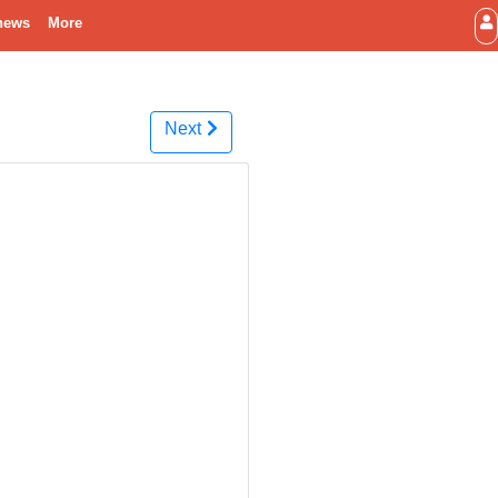
news
More
Next