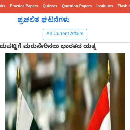
oks
Practice Papers
Quizzes
Question Papers
Institutes
Flash 
ಪ್ರಚಲಿತ ಘಟನೆಗಳು
All Current Affairs
ೂದುಪಟ್ಟಿಗೆ ಮರುಸೇರಿಸಲು ಭಾರತದ ಯತ್ನ