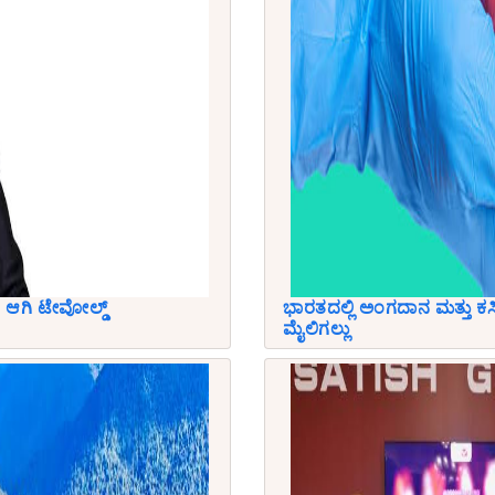
ಆಗಿ ಟೇವೋಲ್ಡ್
ಭಾರತದಲ್ಲಿ ಅಂಗದಾನ ಮತ್ತು ಕಸಿ ಚ
ಮೈಲಿಗಲ್ಲು