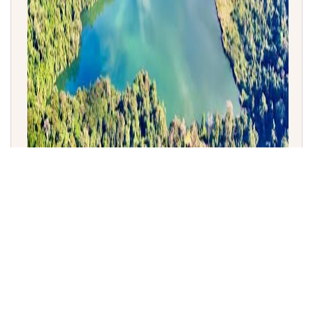
ಗ್ಲೌ ಸರೋವರ: ಭಾರತದ 101ನೇ ರಾಮ್‌ಸರ್ ತಾಣವಾಗಿ
ಅರುಣಾಚಲ ಪ್ರದೇಶದ 'ಗ್ಲೌ ಲೇಕ್' ಘೋಷಣೆ