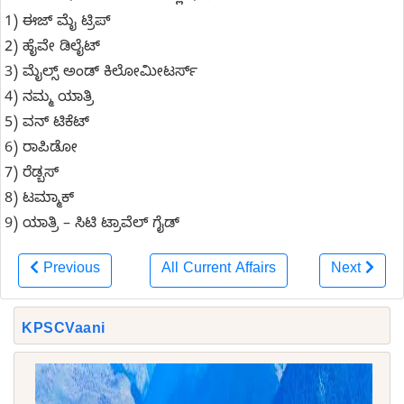
1) ಈಜ್ ಮೈ ಟ್ರಿಪ್
2) ಹೈವೇ ಡಿಲೈಟ್
3) ಮೈಲ್ಸ್ ಅಂಡ್ ಕಿಲೋಮೀಟರ್ಸ್
4) ನಮ್ಮ ಯಾತ್ರಿ
5) ವನ್ ಟಿಕೆಟ್
6) ರಾಪಿಡೋ
7) ರೆಡ್ಬಸ್
8) ಟಮ್ಮಾಕ್
9) ಯಾತ್ರಿ – ಸಿಟಿ ಟ್ರಾವೆಲ್ ಗೈಡ್
Previous
All Current Affairs
Next
KPSCVaani