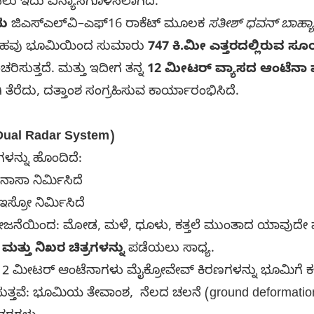
ಲು ಇದು ವಿನ್ಯಾಸಗೊಳಿಸಲಾಗಿದೆ.
ದು
ಜಿಎಸ್‌ಎಲ್‌ವಿ–ಎಫ್16 ರಾಕೆಟ್ ಮೂಲಕ
ಸತೀಶ್ ಧವನ್ ಬಾಹ್ಯಾ
್ರಹವು ಭೂಮಿಯಿಂದ ಸುಮಾರು
747 ಕಿ.ಮೀ ಎತ್ತರದಲ್ಲಿರುವ ಸ
ಚರಿಸುತ್ತದೆ. ಮತ್ತು ಇದೀಗ ತನ್ನ
12 ಮೀಟರ್ ವ್ಯಾಸದ ಆಂಟೆನಾ ಪ
ತೆರೆದು, ದತ್ತಾಂಶ ಸಂಗ್ರಹಿಸುವ ಕಾರ್ಯಾರಂಭಿಸಿದೆ.
 (Dual Radar System)
ಳನ್ನು ಹೊಂದಿದೆ:
ನಾಸಾ ನಿರ್ಮಿಸಿದೆ
ಇಸ್ರೋ ನಿರ್ಮಿಸಿದೆ
ಯಿಂದ: ಮೋಡ, ಮಳೆ, ಧೂಳು, ಕತ್ತಲೆ ಮುಂತಾದ ಯಾವುದೇ ಪರಿಸ್ಥಿ
ಟ ಮತ್ತು ನಿಖರ ಚಿತ್ರಗಳನ್ನು
ಪಡೆಯಲು ಸಾಧ್ಯ.
12 ಮೀಟರ್ ಆಂಟೆನಾಗಳು ಮೈಕ್ರೋವೇವ್ ಕಿರಣಗಳನ್ನು ಭೂಮಿಗೆ ಕಳ
ಿಸುತ್ತವೆ: ಭೂಮಿಯ ತೇವಾಂಶ, ನೆಲದ ಚಲನೆ (ground deformation