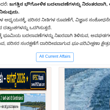
ಂದರೆ:
ಜಗತ್ತಿನ ಭೌಗೋಳಿಕ ಬದಲಾವಣೆಗಳನ್ನು ನಿರಂತರವಾಗಿ, ಅ
ನಿಸುವುದು.
ಯಯನಕ್ಕೆ, ಪರಿಸರ ನೀತಿಗಳ ರೂಪಣೆಗೆ, ವಿಜ್ಞಾನ ಸಂಶೋಧನೆಗೆ, ರಾ
ದತ್ತಾಂಶಗಳನ್ನು ಒದಗಿಸುತ್ತದೆ.
ಲಕ್ಕೆ ಭೂಮಿಯ ಬದಲಾವಣೆಗಳನ್ನು ನಿಖರವಾಗಿ ತಿಳಿಸುವ, ಅವಘಡಗ
ವ, ಪರಿಸರ ಸಂರಕ್ಷಣೆಗೆ ದಾರಿದೀಪವಾಗುವ
ಭೂ-ಪರಿವೀಕ್ಷಣಾ ಕ್ಷೇತ್ರ
All Current Affairs