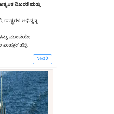
ತ್ಯಂತ ನಿಖರತೆ ಮತ್ತು
ಷ್ಟ್ರಗಳ ಅಭಿವೃದ್ಧಿ
ಳನ್ನು ಮುಂಚೆಯೇ
ದ ಮಹತ್ತರ ಹೆಜ್ಜೆ
.
Next