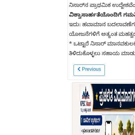
ನಿಸಾರ್‌ನ ಪ್ರಾಥಮಿಕ ಉದ್ದೇಶವೆ
ವಿಶ್ವಾಸಾರ್ಹತೆಯೊಂದಿಗೆ ಗಮ
ಇದು: ಹವಾಮಾನ ಬದಲಾವಣೆಗಳ ಅಧ್
ಯೋಜನೆಗಳಿಗೆ ಅತ್ಯಂತ ಮಹತ್ವದ 
* ಒಟ್ಟಾರೆ ನಿಸಾರ್ ಮಾನವಕು
ತಿಳಿದುಕೊಳ್ಳಲು ಸಹಾಯ ಮಾಡು
Previous