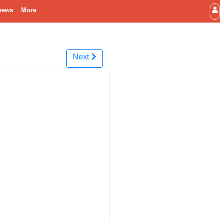
news
More
Next