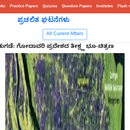
oks
Practice Papers
Quizzes
Question Papers
Institutes
Flash 
ಪ್ರಚಲಿತ ಘಟನೆಗಳು
All Current Affairs
ಿಡುಗಡೆ: ಗೋದಾವರಿ ಪ್ರದೇಶದ ತೀಕ್ಷ್ಣ ಭೂ-ಚಿತ್ರಣ