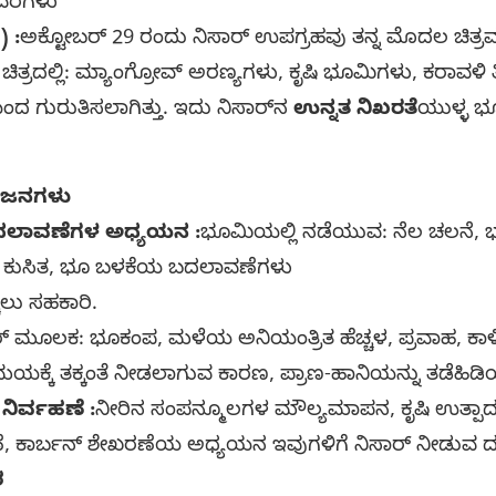
ಿವರಗಳು
) :
ಅಕ್ಟೋಬರ್ 29 ರಂದು ನಿಸಾರ್ ಉಪಗ್ರಹವು ತನ್ನ ಮೊದಲ ಚಿತ್ರವನ್ನು
. ಈ ಚಿತ್ರದಲ್ಲಿ: ಮ್ಯಾಂಗ್ರೋವ್ ಅರಣ್ಯಗಳು, ಕೃಷಿ ಭೂಮಿಗಳು, ಕರಾವ
ಯಿಂದ ಗುರುತಿಸಲಾಗಿತ್ತು. ಇದು ನಿಸಾರ್‌ನ
ಉನ್ನತ ನಿಖರತೆ
ಯುಳ್ಳ ಭೂ
ಯೋಜನಗಳು
ಲಾವಣೆಗಳ ಅಧ್ಯಯನ :
ಭೂಮಿಯಲ್ಲಿ ನಡೆಯುವ: ನೆಲ ಚಲನೆ, 
ೂ ಕುಸಿತ, ಭೂ ಬಳಕೆಯ ಬದಲಾವಣೆಗಳು
ಚಲು ಸಹಕಾರಿ.
್ ಮೂಲಕ: ಭೂಕಂಪ, ಮಳೆಯ ಅನಿಯಂತ್ರಿತ ಹೆಚ್ಚಳ, ಪ್ರವಾಹ, ಕಾಳಿಚ
ಕ್ಕೆ ತಕ್ಕಂತೆ ನೀಡಲಾಗುವ ಕಾರಣ, ಪ್ರಾಣ-ಹಾನಿಯನ್ನು ತಡೆಹಿಡಿಯ
ನಿರ್ವಹಣೆ :
ನೀರಿನ ಸಂಪನ್ಮೂಲಗಳ ಮೌಲ್ಯಮಾಪನ, ಕೃಷಿ ಉತ್ಪಾದನ
್ಷಣೆ, ಕಾರ್ಬನ್ ಶೇಖರಣೆಯ ಅಧ್ಯಯನ ಇವುಗಳಿಗೆ ನಿಸಾರ್ ನೀಡುವ
ಶ