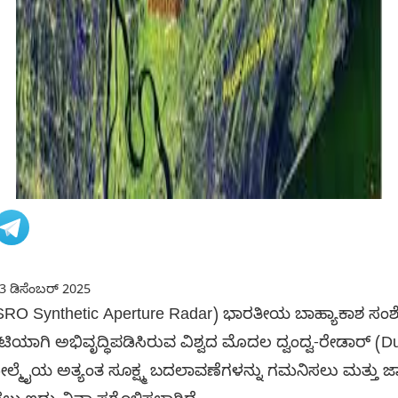
3 ಡಿಸೆಂಬರ್ 2025
SRO Synthetic Aperture Radar) ಭಾರತೀಯ ಬಾಹ್ಯಾಕಾಶ ಸಂಶ
ಾಗಿ ಅಭಿವೃದ್ಧಿಪಡಿಸಿರುವ ವಿಶ್ವದ ಮೊದಲ ದ್ವಂದ್ವ-ರೇಡಾರ್ (Du
ಮೈಯ ಅತ್ಯಂತ ಸೂಕ್ಷ್ಮ ಬದಲಾವಣೆಗಳನ್ನು ಗಮನಿಸಲು ಮತ್ತು ಜಾ