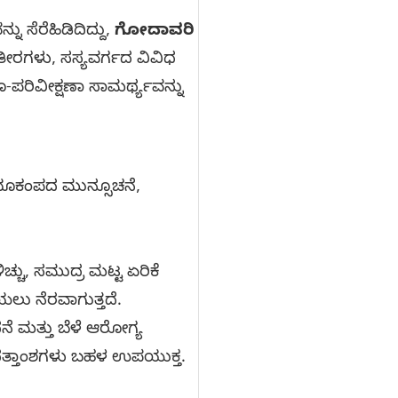
 ಸೆರೆಹಿಡಿದಿದ್ದು,
ಗೋದಾವರಿ
ಳಿ ತೀರಗಳು, ಸಸ್ಯವರ್ಗದ ವಿವಿಧ
-ಪರಿವೀಕ್ಷಣಾ ಸಾಮರ್ಥ್ಯವನ್ನು
ಭೂಕಂಪದ ಮುನ್ಸೂಚನೆ,
್ಚು, ಸಮುದ್ರ ಮಟ್ಟ ಏರಿಕೆ
ಲು ನೆರವಾಗುತ್ತದೆ.
ೆ ಮತ್ತು ಬೆಳೆ ಆರೋಗ್ಯ
 ದತ್ತಾಂಶಗಳು ಬಹಳ ಉಪಯುಕ್ತ.