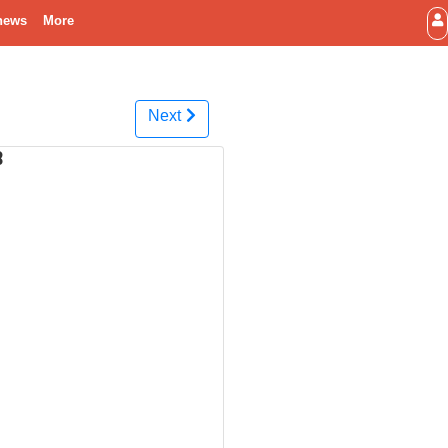
news
More
Next
ಿ