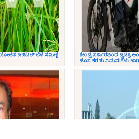
ಯೋಜಿತ ಡಿಜಿಟಲ್ ಬೆಳೆ ಸಮೀಕ್ಷೆ
ಕೇಂದ್ರ ಸರ್ಕಾರದಿಂದ ದ್ವಿಚಕ್ರ ಆಂ
ಹೊಸ ಕರಡು ನಿಯಮಗಳು ಜಾರಿ