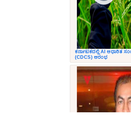
ಕರ್ನಾಟಕದಲ್ಲಿ AI ಆಧಾರಿತ ಸಂ
(CDCS) ಆರಂಭ