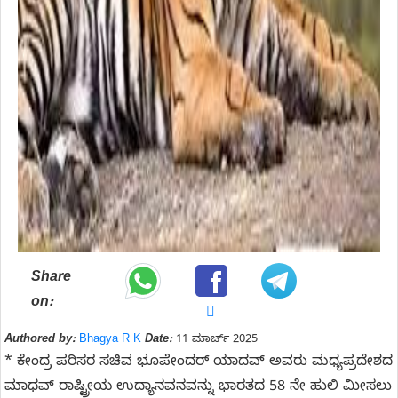
Share
on:
Authored by:
Bhagya R K
Date:
11 ಮಾರ್ಚ್ 2025
* ಕೇಂದ್ರ ಪರಿಸರ ಸಚಿವ ಭೂಪೇಂದರ್ ಯಾದವ್ ಅವರು ಮಧ್ಯಪ್ರದೇಶದ
ಮಾಧವ್ ರಾಷ್ಟ್ರೀಯ ಉದ್ಯಾನವನವನ್ನು ಭಾರತದ 58 ನೇ ಹುಲಿ ಮೀಸಲು