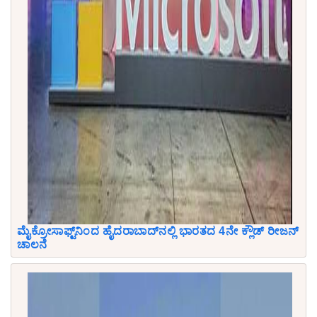
ಮೈಕ್ರೋಸಾಫ್ಟ್‌ನಿಂದ ಹೈದರಾಬಾದ್‌ನಲ್ಲಿ ಭಾರತದ 4ನೇ ಕ್ಲೌಡ್ ರೀಜನ್
ಚಾಲನೆ