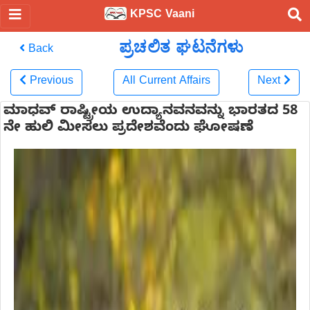
KPSC Vaani
ಪ್ರಚಲಿತ ಘಟನೆಗಳು
Back
Previous
All Current Affairs
Next
ಮಾಧವ್ ರಾಷ್ಟ್ರೀಯ ಉದ್ಯಾನವನವನ್ನು ಭಾರತದ 58
ನೇ ಹುಲಿ ಮೀಸಲು ಪ್ರದೇಶವೆಂದು ಘೋಷಣೆ