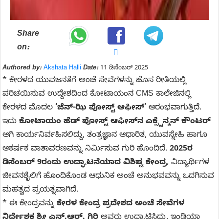
Share
on:
Authored by:
Akshata Halli
Date:
11 ಡಿಸೆಂಬರ್ 2025
* ಕೇರಳದ ಯುವಜನತೆಗೆ ಅಂಚೆ ಸೇವೆಗಳನ್ನು ಹೊಸ ರೀತಿಯಲ್ಲಿ
ಪರಿಚಯಿಸುವ ಉದ್ದೇಶದಿಂದ ಕೋಟಾಯಂನ CMS ಕಾಲೇಜಿನಲ್ಲಿ
ಕೇರಳದ ಮೊದಲ
‘ಜೆನ್-ಝಿ ಪೋಸ್ಟ್ ಆಫೀಸ್’
ಆರಂಭವಾಗುತ್ತಿದೆ.
ಇದು
ಕೋಟಾಯಂ ಹೆಡ್ ಪೋಸ್ಟ್ ಆಫೀಸ್‌ನ ಎಕ್ಸ್ಟೆನ್ಶನ್ ಕೌಂಟರ್
ಆಗಿ ಕಾರ್ಯನಿರ್ವಹಿಸಲಿದ್ದು, ತಂತ್ರಜ್ಞಾನ ಆಧಾರಿತ, ಯುವಸ್ನೇಹಿ ಹಾಗೂ
ಆಕರ್ಷಕ ವಾತಾವರಣವನ್ನು ನಿರ್ಮಿಸುವ ಗುರಿ ಹೊಂದಿದೆ.
2025ರ
ಡಿಸೆಂಬರ್ 9ರಂದು ಉದ್ಘಾಟನೆಯಾದ ವಿಶಿಷ್ಟ ಕೇಂದ್ರ
, ವಿದ್ಯಾರ್ಥಿಗಳ
ಜೀವನಶೈಲಿಗೆ ಹೊಂದಿಕೊಂಡ ಆಧುನಿಕ ಅಂಚೆ ಅನುಭವವನ್ನು ಒದಗಿಸುವ
ಮಹತ್ವದ ಪ್ರಯತ್ನವಾಗಿದೆ.
* ಈ ಕೇಂದ್ರವನ್ನು
ಕೇರಳ ಕೇಂದ್ರ ಪ್ರದೇಶದ ಅಂಚೆ ಸೇವೆಗಳ
ನಿರ್ದೇಶಕ ಶ್ರೀ ಎನ್.ಆರ್. ಗಿರಿ
ಅವರು ಉದ್ಘಾಟಿಸಿದ್ದು, ಇಂಡಿಯಾ