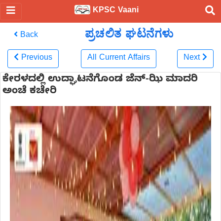
KPSC Vaani
ಪ್ರಚಲಿತ ಘಟನೆಗಳು
Back
Previous
All Current Affairs
Next
ಕೇರಳದಲ್ಲಿ ಉದ್ಘಾಟನೆಗೊಂಡ ಜೆನ್-ಝಿ ಮಾದರಿ
ಅಂಚೆ ಕಚೇರಿ