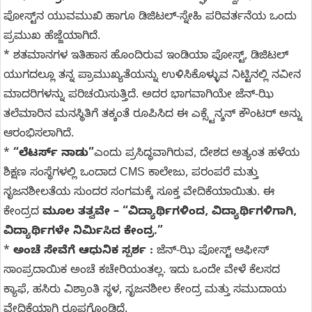
ಪೋಸ್ಟ್‌ನ ಯುವಮುಖಿ ಹಾಗೂ ಡಿಜಿಟಲ್-ಸ್ನೇಹಿ ಪರಿವರ್ತನೆಯ ಒಂದು
ಪ್ರಮುಖ ಹೆಜ್ಜೆಯಾಗಿದೆ.
* ಶತಮಾನಗಳ ಇತಿಹಾಸ ಹೊಂದಿರುವ ಇಂಡಿಯಾ ಪೋಸ್ಟ್, ಡಿಜಿಟಲ್
ಯುಗದಲ್ಲೂ ತನ್ನ ಪ್ರಾಮುಖ್ಯತೆಯನ್ನು ಉಳಿಸಿಕೊಳ್ಳುವ ನಿಟ್ಟಿನಲ್ಲಿ ನವೀನ
ಮಾದರಿಗಳನ್ನು ಪರಿಚಯಿಸುತ್ತಿದೆ. ಅದರ ಭಾಗವಾಗಿಯೇ ಜೆನ್-ಝಿ
ತಲೆಮಾರಿನ ಮನಸ್ಥಿತಿಗೆ ತಕ್ಕಂತೆ ರೂಪಿಸಿದ ಈ ಎಕ್ಸ್ಟೆನ್ಶನ್ ಕೌಂಟರ್ ಅನ್ನು
ಆರಂಭಿಸಲಾಗಿದೆ.
*
“ಲೆಟರ್ಸ್ ನಾಡು”
ಎಂದು ಪ್ರಸಿದ್ಧವಾಗಿರುವ, ದೇಶದ ಅತ್ಯಂತ ಹಳೆಯ
ಶಿಕ್ಷಣ ಸಂಸ್ಥೆಗಳಲ್ಲಿ ಒಂದಾದ CMS ಕಾಲೇಜು, ಪರಂಪರೆ ಮತ್ತು
ಸೃಜನಶೀಲತೆಯ ಸುಂದರ ಸಂಗಮಕ್ಕೆ ಸೂಕ್ತ ವೇದಿಕೆಯಾಯಿತು. ಈ
ಕೇಂದ್ರದ
ಮೂಲ ತತ್ವವೇ – “ವಿದ್ಯಾರ್ಥಿಗಳಿಂದ, ವಿದ್ಯಾರ್ಥಿಗಳಿಗಾಗಿ,
ವಿದ್ಯಾರ್ಥಿಗಳೇ ನಿರ್ಮಿಸಿದ ಕೇಂದ್ರ.”
*
ಅಂಚೆ ಸೇವೆಗೆ ಆಧುನಿಕ ಸ್ಪರ್ಶ :
ಜೆನ್-ಝಿ ಪೋಸ್ಟ್ ಆಫೀಸ್
ಸಾಂಪ್ರದಾಯಿಕ ಅಂಚೆ ಕಚೇರಿಯಂತಲ್ಲ. ಇದು ಒಂದೇ ವೇಳೆ ಕೆಲಸದ
ಕ್ಯಾಫೆ, ಹಸಿರು ವಿಶ್ರಾಂತಿ ಸ್ಥಳ, ಸೃಜನಶೀಲ ಕೇಂದ್ರ ಮತ್ತು ಸಮುದಾಯ
ವೇದಿಕೆಯಾಗಿ ರೂಪಗೊಂಡಿದೆ.