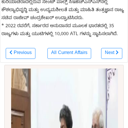
ಕುರಿಯಾಚಿರಾದಲ್ಲಿರುವ ಸೇಂಟ್ ಪಾಲ್ಸ್ ಸಿಇಹೆಚ್‌ಎಸ್‌ಎಸ್‌ನಲ್ಲಿ
ಕೌಶಲ್ಯಾಭಿವೃದ್ಧಿ ಮತ್ತು ಉದ್ಯಮಶೀಲತೆ ಮತ್ತು ಮಾಹಿತಿ ತಂತ್ರಜ್ಞಾನ ರಾಜ್ಯ
ಸಚಿವ ರಾಜೀವ್ ಚಂದ್ರಶೇಖರ್ ಉದ್ಘಾಟಿಸಿದರು.
* 2022 ರವರೆಗೆ, ಸರ್ಕಾರದ ಅನುದಾನದ ಮೂಲಕ ಭಾರತದಲ್ಲಿ 35
ರಾಜ್ಯಗಳು ಮತ್ತು ಯುಟಿಗಳಲ್ಲಿ 10,000 ATL ಗಳನ್ನು ಸ್ಥಾಪಿಸಲಾಗಿದೆ.
Previous
All Current Affairs
Next