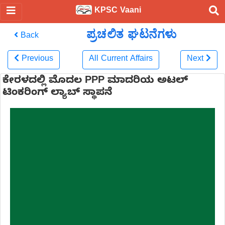
KPSC Vaani
ಪ್ರಚಲಿತ ಘಟನೆಗಳು
Back
Previous
All Current Affairs
Next
ಕೇರಳದಲ್ಲಿ ಮೊದಲ PPP ಮಾದರಿಯ ಅಟಲ್
ಟಿಂಕರಿಂಗ್ ಲ್ಯಾಬ್ ಸ್ಥಾಪನೆ