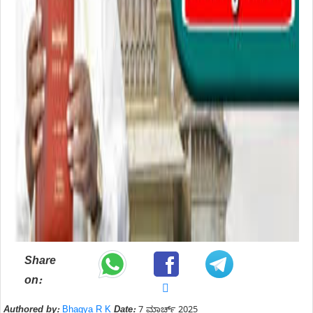
Share
on:
Authored by:
Bhagya R K
Date:
7 ಮಾರ್ಚ್ 2025