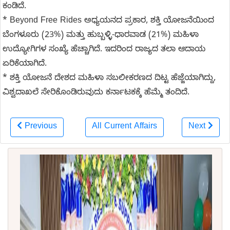
ಕಂಡಿದೆ.
* Beyond Free Rides ಅಧ್ಯಯನದ ಪ್ರಕಾರ, ಶಕ್ತಿ ಯೋಜನೆಯಿಂದ
ಬೆಂಗಳೂರು (23%) ಮತ್ತು ಹುಬ್ಬಳ್ಳಿ-ಧಾರವಾಡ (21%) ಮಹಿಳಾ
ಉದ್ಯೋಗಿಗಳ ಸಂಖ್ಯೆ ಹೆಚ್ಚಾಗಿದೆ. ಇದರಿಂದ ರಾಜ್ಯದ ತಲಾ ಆದಾಯ
ಏರಿಕೆಯಾಗಿದೆ.
* ಶಕ್ತಿ ಯೋಜನೆ ದೇಶದ ಮಹಿಳಾ ಸಬಲೀಕರಣದ ದಿಟ್ಟ ಹೆಜ್ಜೆಯಾಗಿದ್ದು,
ವಿಶ್ವದಾಖಲೆ ಸೇರಿಕೊಂಡಿರುವುದು ಕರ್ನಾಟಕಕ್ಕೆ ಹೆಮ್ಮೆ ತಂದಿದೆ.
Previous
All Current Affairs
Next