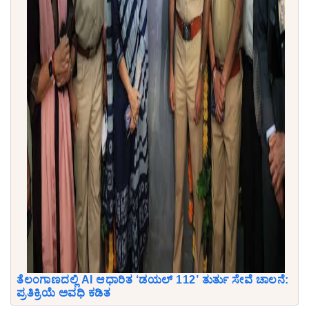
ತೆಲಂಗಾಣದಲ್ಲಿ AI ಆಧಾರಿತ ‘ಡಯಲ್ 112’ ತುರ್ತು ಸೇವೆ ಚಾಲನೆ:
ಪ್ರತಿಕ್ರಿಯೆ ಅವಧಿ ಕಡಿತ