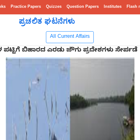
oks
Practice Papers
Quizzes
Question Papers
Institutes
Flash 
ಪ್ರಚಲಿತ ಘಟನೆಗಳು
All Current Affairs
 ಪಟ್ಟಿಗೆ ಬಿಹಾರದ ಎರಡು ಜೌಗು ಪ್ರದೇಶಗಳು ಸೇರ್ಪಡೆ