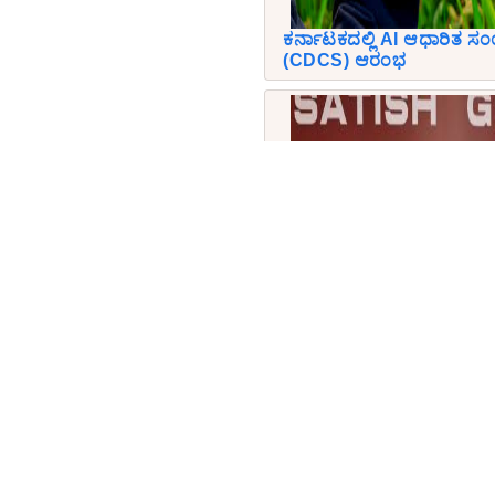
ಕರ್ನಾಟಕದಲ್ಲಿ AI ಆಧಾರಿತ ಸಂ
(CDCS) ಆರಂಭ