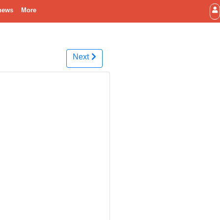
news
More
Next