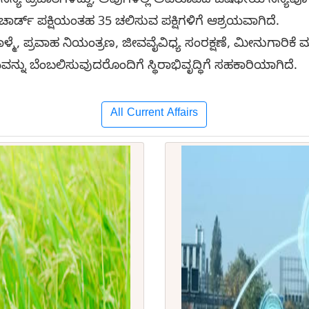
ಚ್ಚು ಸಸ್ಯ ಪ್ರಜಾತಿಗಳಿದ್ದು, ಅವುಗಳಲ್ಲಿ ಅಪರೂಪದ ಔಷಧೀಯ ಸಸ್ಯವೂ
್ಡ್ ಪಕ್ಷಿಯಂತಹ 35 ಚಲಿಸುವ ಪಕ್ಷಿಗಳಿಗೆ ಆಶ್ರಯವಾಗಿದೆ.
 ಪ್ರವಾಹ ನಿಯಂತ್ರಣ, ಜೀವವೈವಿಧ್ಯ ಸಂರಕ್ಷಣೆ, ಮೀನುಗಾರಿಕೆ ಮತ್
 ಬೆಂಬಲಿಸುವುದರೊಂದಿಗೆ ಸ್ಥಿರಾಭಿವೃದ್ಧಿಗೆ ಸಹಕಾರಿಯಾಗಿದೆ.
All Current Affairs