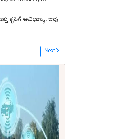
 ಸೇರಿದೆ. ಜೊತೆಗೆ ಇದು
ತು ಕೃಷಿಗೆ ಅವಿಭಾಜ್ಯ. ಇವು
Next