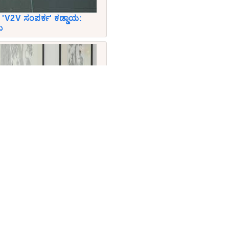
'V2V ಸಂಪರ್ಕ' ಕಡ್ಡಾಯ:
ಮ