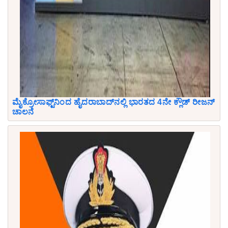
ಮೈಕ್ರೋಸಾಫ್ಟ್‌ನಿಂದ ಹೈದರಾಬಾದ್‌ನಲ್ಲಿ ಭಾರತದ 4ನೇ ಕ್ಲೌಡ್ ರೀಜನ್
ಚಾಲನೆ