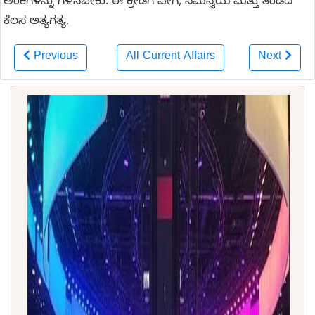
ಅಂಕಗಳನ್ನು ಗಳಿಸಬೇಕು. ಈ ಕ್ರೀಡೆಗೆ ವೇಗ, ಸಮನ್ವಯ ಮತ್ತು ತಂಡದ
ಕೆಲಸ ಅತ್ಯಗತ್ಯ.
Previous
All Current Affairs
Next