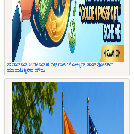
ಹವಾಮಾನ ಬದಲಾವಣೆ ನಿಧಿಗಾಗಿ 'ಗೋಲ್ಡನ್ ಪಾಸ್‌ಪೋರ್ಟ್'
ಮಾರಾಟಕ್ಕಿಳಿದ ನೌರು