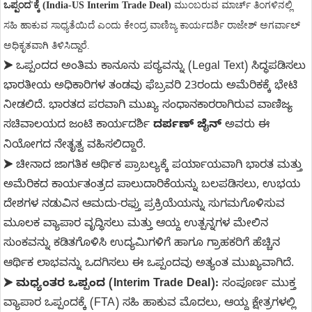
ಒಪ್ಪಂದ'ಕ್ಕೆ (India-US Interim Trade Deal)
ಮುಂಬರುವ ಮಾರ್ಚ್ ತಿಂಗಳಿನಲ್ಲಿ
ಸಹಿ ಹಾಕುವ ಸಾಧ್ಯತೆಯಿದೆ ಎಂದು ಕೇಂದ್ರ ವಾಣಿಜ್ಯ ಕಾರ್ಯದರ್ಶಿ ರಾಜೇಶ್ ಅಗರ್ವಾಲ್
ಅಧಿಕೃತವಾಗಿ ತಿಳಿಸಿದ್ದಾರೆ.
ಒಪ್ಪಂದದ ಅಂತಿಮ ಕಾನೂನು ಪಠ್ಯವನ್ನು (Legal Text) ಸಿದ್ಧಪಡಿಸಲು
➤
ಭಾರತೀಯ ಅಧಿಕಾರಿಗಳ ತಂಡವು ಫೆಬ್ರವರಿ 23ರಂದು ಅಮೆರಿಕಕ್ಕೆ ಭೇಟಿ
ನೀಡಲಿದೆ. ಭಾರತದ ಪರವಾಗಿ ಮುಖ್ಯ ಸಂಧಾನಕಾರರಾಗಿರುವ ವಾಣಿಜ್ಯ
ಸಚಿವಾಲಯದ ಜಂಟಿ ಕಾರ್ಯದರ್ಶಿ
ದರ್ಪಣ್ ಜೈನ್
ಅವರು ಈ
ನಿಯೋಗದ ನೇತೃತ್ವ ವಹಿಸಲಿದ್ದಾರೆ.
ಚೀನಾದ ಜಾಗತಿಕ ಆರ್ಥಿಕ ಪ್ರಾಬಲ್ಯಕ್ಕೆ ಪರ್ಯಾಯವಾಗಿ ಭಾರತ ಮತ್ತು
➤
ಅಮೆರಿಕದ ಕಾರ್ಯತಂತ್ರದ ಪಾಲುದಾರಿಕೆಯನ್ನು ಬಲಪಡಿಸಲು, ಉಭಯ
ದೇಶಗಳ ನಡುವಿನ ಆಮದು-ರಫ್ತು ಪ್ರಕ್ರಿಯೆಯನ್ನು ಸುಗಮಗೊಳಿಸುವ
ಮೂಲಕ ವ್ಯಾಪಾರ ವೃದ್ಧಿಸಲು ಮತ್ತು ಆಯ್ದ ಉತ್ಪನ್ನಗಳ ಮೇಲಿನ
ಸುಂಕವನ್ನು ಕಡಿತಗೊಳಿಸಿ ಉದ್ಯಮಿಗಳಿಗೆ ಹಾಗೂ ಗ್ರಾಹಕರಿಗೆ ಹೆಚ್ಚಿನ
ಆರ್ಥಿಕ ಲಾಭವನ್ನು ಒದಗಿಸಲು ಈ ಒಪ್ಪಂದವು ಅತ್ಯಂತ ಮುಖ್ಯವಾಗಿದೆ.
ಮಧ್ಯಂತರ ಒಪ್ಪಂದ (Interim Trade Deal):
ಸಂಪೂರ್ಣ ಮುಕ್ತ
➤
ವ್ಯಾಪಾರ ಒಪ್ಪಂದಕ್ಕೆ (FTA) ಸಹಿ ಹಾಕುವ ಮೊದಲು, ಆಯ್ದ ಕ್ಷೇತ್ರಗಳಲ್ಲಿ