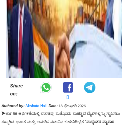
Share
on:
Authored by:
Akshata Halli
Date:
18 ಫೆಬ್ರುವರಿ 2026
➤
ಜಾಗತಿಕ ಆರ್ಥಿಕತೆಯಲ್ಲಿ ಭಾರತವು ಮತ್ತೊಂದು ಮಹತ್ವದ ಮೈಲಿಗಲ್ಲನ್ನು ಸ್ಥಾಪಿಸಲು
ಸಜ್ಜಾಗಿದೆ. ಭಾರತ ಮತ್ತು ಅಮೆರಿಕ ನಡುವಿನ ಬಹುನಿರೀಕ್ಷಿತ
'ಮಧ್ಯಂತರ ವ್ಯಾಪಾರ