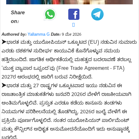
Share
on:
Authored by:
Yallamma G
Date:
9 ಮೇ 2026
➤
ಭಾರತ ಮತ್ತು ಯುರೋಪಿಯನ್ ಒಕ್ಕೂಟದ (EU) ನಡುವಿನ ಸುಮಾರು
ಎರಡು ದಶಕಗಳ ಸುದೀರ್ಘ ಕಾಯುವಿಕೆ ಕೊನೆಗೊಳ್ಳುವ ಸಮಯ
ಹತ್ತಿರಬಂದಿದೆ. ಜಾಗತಿಕ ಆರ್ಥಿಕತೆಯಲ್ಲಿ ಮಹತ್ವದ ಬದಲಾವಣೆ ತರಬಲ್ಲ
'ಮುಕ್ತ ವ್ಯಾಪಾರ ಒಪ್ಪಂದ'ವು (Free Trade Agreement - FTA)
2027ರ ಆರಂಭದಲ್ಲಿ ಜಾರಿಗೆ ಬರುವ ನಿರೀಕ್ಷೆಯಿದೆ.
➤
ಭಾರತ ಮತ್ತು 27 ರಾಷ್ಟ್ರಗಳ ಒಕ್ಕೂಟವಾದ ಇಯು ನಡುವಿನ ಈ
ರಾಜತಾಂತ್ರಿಕ ಮಾತುಕತೆಗಳು ಜನವರಿ 2026ರ ವೇಳೆಗೆ ರಾಜಕೀಯವಾಗಿ
ಅಂತಿಮಗೊಳ್ಳಲಿವೆ. ಪ್ರಸ್ತುತ ಎರಡೂ ಕಡೆಯ ಕಾನೂನು ತಂಡಗಳು
ನಿಯಮಗಳ ಪರಿಶೀಲನೆಯಲ್ಲಿ ತೊಡಗಿದ್ದು, 2026ರ ಜುಲೈ ವೇಳೆಗೆ ಈ
ಪ್ರಕ್ರಿಯೆ ಪೂರ್ಣಗೊಳ್ಳಲಿದೆ. ನಂತರ ಯುರೋಪಿಯನ್ ಪಾರ್ಲಿಮೆಂಟ್
ಮತ್ತು ಕೌನ್ಸಿಲ್‌ನ ಅಧಿಕೃತ ಅನುಮೋದನೆಯೊಂದಿಗೆ ಇದು ಅನುಷ್ಠಾನಕ್ಕೆ
ಬರಲಿದೆ.