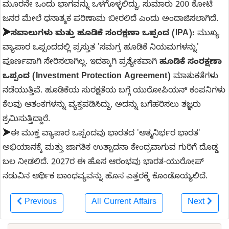
ಮೂರನೇ ಒಂದು ಭಾಗವನ್ನು ಒಳಗೊಳ್ಳಲಿದ್ದು, ಸುಮಾರು 200 ಕೋಟಿ
ಜನರ ಮೇಲೆ ಧನಾತ್ಮಕ ಪರಿಣಾಮ ಬೀರಲಿದೆ ಎಂದು ಅಂದಾಜಿಸಲಾಗಿದೆ.
➤
ಸವಾಲುಗಳು ಮತ್ತು ಹೂಡಿಕೆ ಸಂರಕ್ಷಣಾ ಒಪ್ಪಂದ (IPA):
ಮುಖ್ಯ
ವ್ಯಾಪಾರ ಒಪ್ಪಂದದಲ್ಲಿ ಪ್ರಸ್ತುತ 'ಸಮಗ್ರ ಹೂಡಿಕೆ ನಿಯಮಗಳನ್ನು'
ಪೂರ್ಣವಾಗಿ ಸೇರಿಸಲಾಗಿಲ್ಲ. ಇದಕ್ಕಾಗಿ ಪ್ರತ್ಯೇಕವಾಗಿ
ಹೂಡಿಕೆ ಸಂರಕ್ಷಣಾ
ಒಪ್ಪಂದ (Investment Protection Agreement)
ಮಾತುಕತೆಗಳು
ನಡೆಯುತ್ತಿವೆ. ಹೂಡಿಕೆಯ ಸುರಕ್ಷತೆಯ ಬಗ್ಗೆ ಯುರೋಪಿಯನ್ ಕಂಪನಿಗಳು
ಕೆಲವು ಆತಂಕಗಳನ್ನು ವ್ಯಕ್ತಪಡಿಸಿದ್ದು, ಅದನ್ನು ಬಗೆಹರಿಸಲು ತಜ್ಞರು
ಶ್ರಮಿಸುತ್ತಿದ್ದಾರೆ.
➤
ಈ ಮುಕ್ತ ವ್ಯಾಪಾರ ಒಪ್ಪಂದವು ಭಾರತದ 'ಆತ್ಮನಿರ್ಭರ ಭಾರತ'
ಅಭಿಯಾನಕ್ಕೆ ಮತ್ತು ಜಾಗತಿಕ ಉತ್ಪಾದನಾ ಕೇಂದ್ರವಾಗುವ ಗುರಿಗೆ ದೊಡ್ಡ
ಬಲ ನೀಡಲಿದೆ. 2027ರ ಈ ಹೊಸ ಆರಂಭವು ಭಾರತ-ಯುರೋಪ್
ನಡುವಿನ ಆರ್ಥಿಕ ಬಾಂಧವ್ಯವನ್ನು ಹೊಸ ಎತ್ತರಕ್ಕೆ ಕೊಂಡೊಯ್ಯಲಿದೆ.
Previous
All Current Affairs
Next